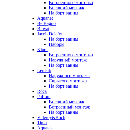
Встроенного монтажа
Внешний монтаж
На борт ванны
Aquanet
BelBagno
Bravat
Jacob Delafon
На борт ванны
Наборы
Kludi
Встроенного монтажа
Наружный монтаж
На борт ванны
Lemark
Наружного монтажа
Скрытого монтажа
На борт ванны
Roca
Paffoni
Внешний монтаж
Встроенный монтаж
На борт ванны
Villeroy&Boch
Timo
Aquatek