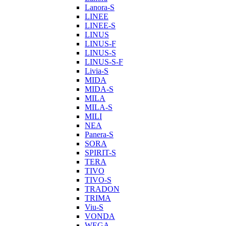
Lanora-S
LINEE
LINEE-S
LINUS
LINUS-F
LINUS-S
LINUS-S-F
Livia-S
MIDA
MIDA-S
MILA
MILA-S
MILI
NEA
Panera-S
SORA
SPIRIT-S
TERA
TIVO
TIVO-S
TRADON
TRIMA
Viu-S
VONDA
WEGA