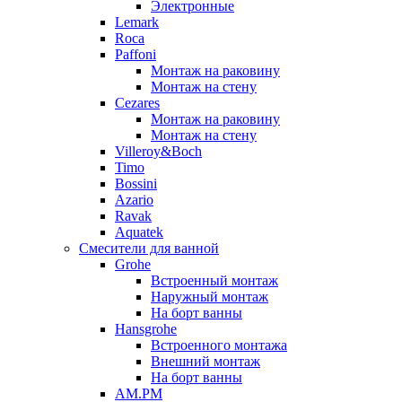
Электронные
Lemark
Roca
Paffoni
Монтаж на раковину
Монтаж на стену
Cezares
Монтаж на раковину
Монтаж на стену
Villeroy&Boch
Timo
Bossini
Azario
Ravak
Aquatek
Смесители для ванной
Grohe
Встроенный монтаж
Наружный монтаж
На борт ванны
Hansgrohe
Встроенного монтажа
Внешний монтаж
На борт ванны
AM.PM