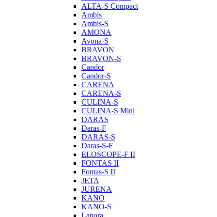
ALTA-S Compact
Ambis
Ambis-S
AMONA
Avona-S
BRAVON
BRAVON-S
Candor
Candor-S
CARENA
CARENA-S
CULINA-S
CULINA-S Mini
DARAS
Daras-F
DARAS-S
Daras-S-F
ELOSCOPE-F II
FONTAS II
Fontas-S II
JETA
JURENA
KANO
KANO-S
Lanora