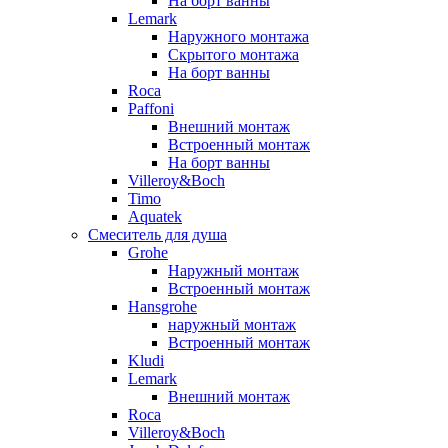
На борт ванны
Lemark
Наружного монтажа
Скрытого монтажа
На борт ванны
Roca
Paffoni
Внешний монтаж
Встроенный монтаж
На борт ванны
Villeroy&Boch
Timo
Aquatek
Смеситель для душа
Grohe
Наружный монтаж
Встроенный монтаж
Hansgrohe
наружный монтаж
Встроенный монтаж
Kludi
Lemark
Внешний монтаж
Roca
Villeroy&Boch