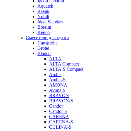
Jacob Delafon
Aquatek
Ravak
Nobili
Ideal Standart
Bossini
Keuco
Смесители для кухни
Hansgrohe
Grohe
Blanco
ALTA
ALTA Compact
ALTA-S Compact
Ambis
Ambis-S
AMONA
Avona-S
BRAVON
BRAVON-S
Candor
Candor-S
CARENA
CARENA-S
CULINA-S