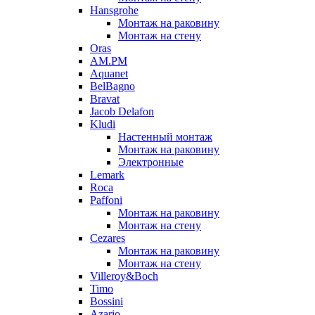
Hansgrohe
Монтаж на раковину
Монтаж на стену
Oras
AM.PM
Aquanet
BelBagno
Bravat
Jacob Delafon
Kludi
Настенный монтаж
Монтаж на раковину
Электронные
Lemark
Roca
Paffoni
Монтаж на раковину
Монтаж на стену
Cezares
Монтаж на раковину
Монтаж на стену
Villeroy&Boch
Timo
Bossini
Azario