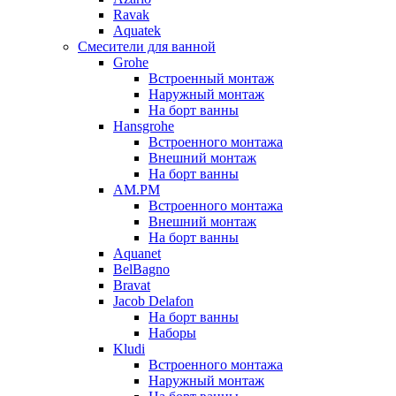
Ravak
Aquatek
Смесители для ванной
Grohe
Встроенный монтаж
Наружный монтаж
На борт ванны
Hansgrohe
Встроенного монтажа
Внешний монтаж
На борт ванны
AM.PM
Встроенного монтажа
Внешний монтаж
На борт ванны
Aquanet
BelBagno
Bravat
Jacob Delafon
На борт ванны
Наборы
Kludi
Встроенного монтажа
Наружный монтаж