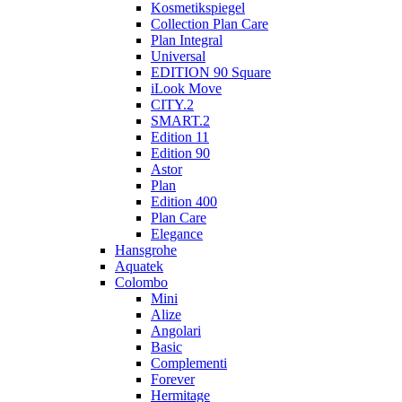
Kosmetikspiegel
Collection Plan Care
Plan Integral
Universal
EDITION 90 Square
iLook Move
CITY.2
SMART.2
Edition 11
Edition 90
Astor
Plan
Edition 400
Plan Care
Elegance
Hansgrohe
Aquatek
Colombo
Mini
Alize
Angolari
Basic
Complementi
Forever
Hermitage