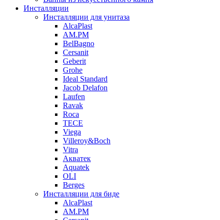
Инсталляции
Инсталляции для унитаза
AlcaPlast
AM.PM
BelBagno
Cersanit
Geberit
Grohe
Ideal Standard
Jacob Delafon
Laufen
Ravak
Roca
TECE
Viega
Villeroy&Boch
Vitra
Акватек
Aquatek
OLI
Berges
Инсталляции для биде
AlcaPlast
AM.PM