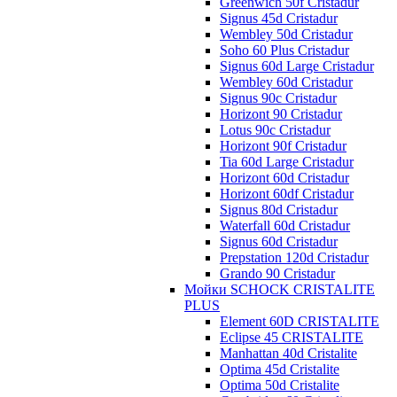
Greenwich 50f Cristadur
Signus 45d Cristadur
Wembley 50d Cristadur
Soho 60 Plus Cristadur
Signus 60d Large Cristadur
Wembley 60d Cristadur
Signus 90c Cristadur
Horizont 90 Cristadur
Lotus 90c Cristadur
Horizont 90f Cristadur
Tia 60d Large Cristadur
Horizont 60d Cristadur
Horizont 60df Cristadur
Signus 80d Cristadur
Waterfall 60d Cristadur
Signus 60d Cristadur
Prepstation 120d Cristadur
Grando 90 Cristadur
Мойки SCHOCK CRISTALITE
PLUS
Element 60D CRISTALITE
Eclipse 45 CRISTALITE
Manhattan 40d Cristalite
Optima 45d Cristalite
Optima 50d Cristalite