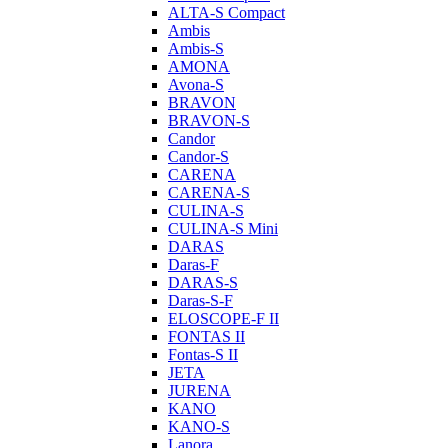
ALTA-S Compact
Ambis
Ambis-S
AMONA
Avona-S
BRAVON
BRAVON-S
Candor
Candor-S
CARENA
CARENA-S
CULINA-S
CULINA-S Mini
DARAS
Daras-F
DARAS-S
Daras-S-F
ELOSCOPE-F II
FONTAS II
Fontas-S II
JETA
JURENA
KANO
KANO-S
Lanora