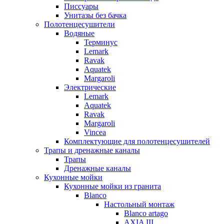
Писсуары
Унитазы без бачка
Полотенцесушители
Водяные
Терминус
Lemark
Ravak
Aquatek
Margaroli
Электрические
Lemark
Aquatek
Ravak
Margaroli
Vincea
Комплектующие для полотенцесушителей
Трапы и дренажные каналы
Трапы
Дренажные каналы
Кухонные мойки
Кухонные мойки из гранита
Blanco
Настольный монтаж
Blanco artago
AXIA III