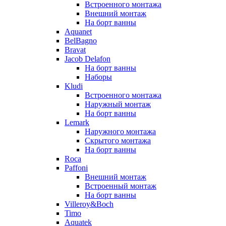
Встроенного монтажа
Внешний монтаж
На борт ванны
Aquanet
BelBagno
Bravat
Jacob Delafon
На борт ванны
Наборы
Kludi
Встроенного монтажа
Наружный монтаж
На борт ванны
Lemark
Наружного монтажа
Скрытого монтажа
На борт ванны
Roca
Paffoni
Внешний монтаж
Встроенный монтаж
На борт ванны
Villeroy&Boch
Timo
Aquatek