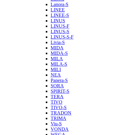
Lanora-S
LINEE
LINEE-S
LINUS
LINUS-F
LINUS-S
LINUS-S-F
Livia-S
MIDA
MIDA-S
MILA
MILA-S
MILI
NEA
Panera-S
SORA
SPIRIT-S
TERA
TIVO
TIVO-S
TRADON
TRIMA
Viu-S
VONDA
WEGA