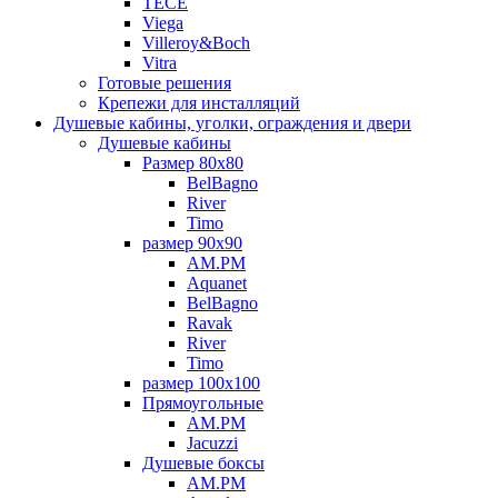
TECE
Viega
Villeroy&Boch
Vitra
Готовые решения
Крепежи для инсталляций
Душевые кабины, уголки, ограждения и двери
Душевые кабины
Размер 80х80
BelBagno
River
Timo
размер 90х90
AM.PM
Aquanet
BelBagno
Ravak
River
Timo
размер 100х100
Прямоугольные
AM.PM
Jacuzzi
Душевые боксы
AM.PM