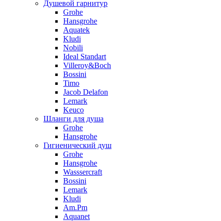
Душевой гарнитур
Grohe
Hansgrohe
Aquatek
Kludi
Nobili
Ideal Standart
Villeroy&Boch
Bossini
Timo
Jacob Delafon
Lemark
Keuco
Шланги для душа
Grohe
Hansgrohe
Гигиенический душ
Grohe
Hansgrohe
Wasssercraft
Bossini
Lemark
Kludi
Am.Pm
Aquanet