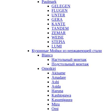
Paulmark
GELEGEN
FLUGEN
UNTER
GERA
KANTE
TANDEM
ZEMAR
WEISE
STEPIA
LUMI
Кухонные Мойки из нержавеющей стали
Blanco
Настольный монтаж
Подстольный монтаж
Omoikiri
Akisame
Amadare
Ashi
Asida
Haruna
Kashiogawa
Kasumigaura
Mizu
Omi