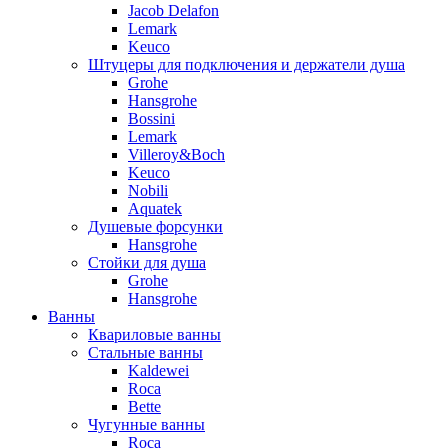
Jacob Delafon
Lemark
Keuco
Штуцеры для подключения и держатели душа
Grohe
Hansgrohe
Bossini
Lemark
Villeroy&Boch
Keuco
Nobili
Aquatek
Душевые форсунки
Hansgrohe
Стойки для душа
Grohe
Hansgrohe
Ванны
Квариловые ванны
Стальные ванны
Kaldewei
Roca
Bette
Чугунные ванны
Roca