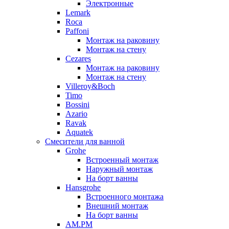
Электронные
Lemark
Roca
Paffoni
Монтаж на раковину
Монтаж на стену
Cezares
Монтаж на раковину
Монтаж на стену
Villeroy&Boch
Timo
Bossini
Azario
Ravak
Aquatek
Смесители для ванной
Grohe
Встроенный монтаж
Наружный монтаж
На борт ванны
Hansgrohe
Встроенного монтажа
Внешний монтаж
На борт ванны
AM.PM