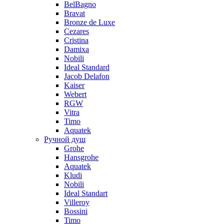
BelBagno
Bravat
Bronze de Luxe
Cezares
Cristina
Damixa
Nobili
Ideal Standard
Jacob Delafon
Kaiser
Webert
RGW
Vitra
Timo
Aquatek
Ручной душ
Grohe
Hansgrohe
Aquatek
Kludi
Nobili
Ideal Standart
Villeroy
Bossini
Timo