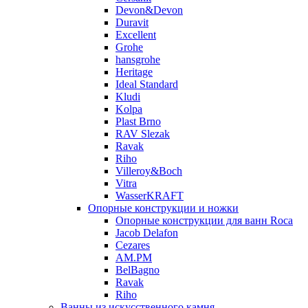
Devon&Devon
Duravit
Excellent
Grohe
hansgrohe
Heritage
Ideal Standard
Kludi
Kolpa
Plast Brno
RAV Slezak
Ravak
Riho
Villeroy&Boch
Vitra
WasserKRAFT
Опорные конструкции и ножки
Опорные конструкции для ванн Roca
Jacob Delafon
Cezares
AM.PM
BelBagno
Ravak
Riho
Ванны из искусственного камня