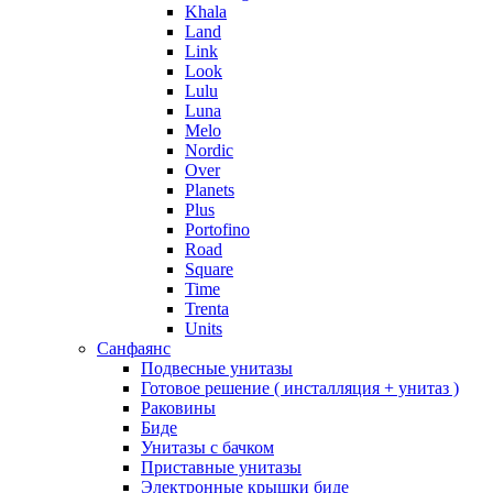
Khala
Land
Link
Look
Lulu
Luna
Melo
Nordic
Over
Planets
Plus
Portofino
Road
Square
Time
Trenta
Units
Санфаянс
Подвесные унитазы
Готовое решение ( инсталляция + унитаз )
Раковины
Биде
Унитазы с бачком
Приставные унитазы
Электронные крышки биде