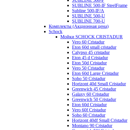
SUBLINE 500-F
SUBLINE 500-IF SteelFrame
Subline 500-IF/A
SUBLINE 500-U
SUBLINE 700-U
Комплекты (Акционная цена)
Schock
Мойки SCHOCK CRISTADUR
Vero 60 Cristadur
Eton 60d small cristadur
Calypso 45 cristadur
Eton 45 d Cristadur
Eton 50d Cristadur
Vero 50 Cristadur
Eton 60d Large Cristadur
Soho 50 Cristadur
Horizont 40d Small Cristadur
Greenwich 45 Cristadur
Galaxy 60 Cristadur
Greenwich 50 Cristadur
Eton 60d Cristadur
Vero 60f Cristadur
Soho 60 Cristadur
Horizont 40df Small Cristadur
Montano 90 Cristadur