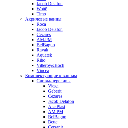
Jacob Delafon
Wottē
Timo
Акриловые ванны
Roca
Jacob Delafon
Cezares
AM.PM
BelBagno
Ravak
Aquatek
Riho
Villeroy&Boch
Vincea
Комплектующие к ваннам
Сливы-переливы
Viega
Geberit
Cezares
Jacob Delafon
AlcaPlast
AM.PM
BelBagno
Bette
Cersanit