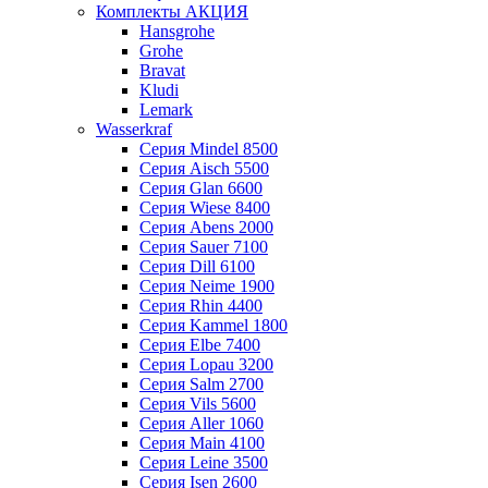
Комплекты АКЦИЯ
Hansgrohe
Grohe
Bravat
Kludi
Lemark
Wasserkraf
Серия Mindel 8500
Серия Aisch 5500
Серия Glan 6600
Серия Wiese 8400
Серия Abens 2000
Серия Sauer 7100
Серия Dill 6100
Серия Neime 1900
Серия Rhin 4400
Серия Kammel 1800
Серия Elbe 7400
Серия Lopau 3200
Серия Salm 2700
Серия Vils 5600
Серия Aller 1060
Серия Main 4100
Серия Leine 3500
Серия Isen 2600