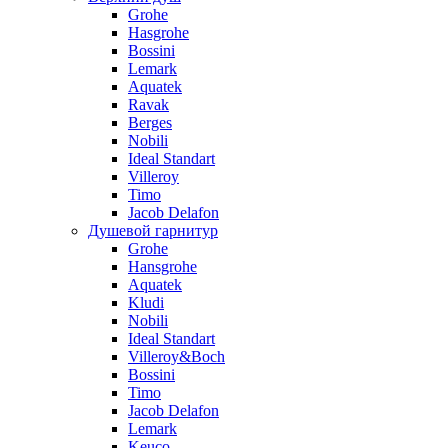
Grohe
Hasgrohe
Bossini
Lemark
Aquatek
Ravak
Berges
Nobili
Ideal Standart
Villeroy
Timo
Jacob Delafon
Душевой гарнитур
Grohe
Hansgrohe
Aquatek
Kludi
Nobili
Ideal Standart
Villeroy&Boch
Bossini
Timo
Jacob Delafon
Lemark
Keuco