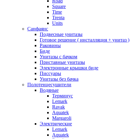
Road
Square
Time
Trenta
Units
Санфаянс
Подвесные унитазы
Готовое решение ( инсталляция + унитаз )
Раковины
Биде
Унитазы с бачком
Приставные унитазы
Электронные крышки биде
Писсуары
Унитазы без бачка
Полотенцесушители
Водяные
Терминус
Lemark
Ravak
Aquatek
Margaroli
Электрические
Lemark
Aquatek