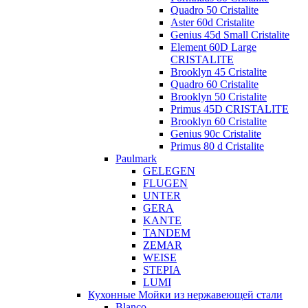
Quadro 50 Cristalite
Aster 60d Cristalite
Genius 45d Small Cristalite
Element 60D Large
CRISTALITE
Brooklyn 45 Cristalite
Quadro 60 Cristalite
Brooklyn 50 Cristalite
Primus 45D CRISTALITE
Brooklyn 60 Cristalite
Genius 90c Cristalite
Primus 80 d Cristalite
Paulmark
GELEGEN
FLUGEN
UNTER
GERA
KANTE
TANDEM
ZEMAR
WEISE
STEPIA
LUMI
Кухонные Мойки из нержавеющей стали
Blanco