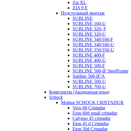
Zia XL
ZIA 9 E
Подстольный монтаж
SUBLINE
SUBLINE 160-U
SUBLINE 320- F
SUBLINE 320-U
SUBLINE 340/160-F
SUBLINE 340/160-U
SUBLINE 350/350-U
SUBLINE 400-F
SUBLINE 400-U
SUBLINE 500-F
SUBLINE 500-IF SteelFrame
Subline 500-IF/A
SUBLINE 500-U
SUBLINE 700-U
Комплекты (Акционная цена)
Schock
Мойки SCHOCK CRISTADUR
Vero 60 Cristadur
Eton 60d small cristadur
Calypso 45 cristadur
Eton 45 d Cristadur
Eton 50d Cristadur