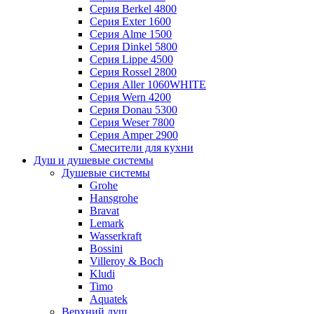
Серия Berkel 4800
Серия Exter 1600
Серия Alme 1500
Серия Dinkel 5800
Серия Lippe 4500
Серия Rossel 2800
Серия Aller 1060WHITE
Серия Wern 4200
Серия Donau 5300
Серия Weser 7800
Серия Amper 2900
Смесители для кухни
Душ и душевые системы
Душевые системы
Grohe
Hansgrohe
Bravat
Lemark
Wasserkraft
Bossini
Villeroy & Boch
Kludi
Timo
Aquatek
Верхний душ