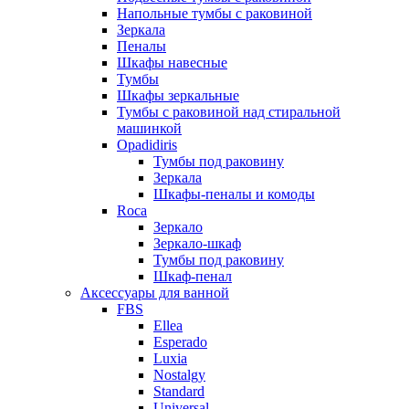
Напольные тумбы с раковиной
Зеркала
Пеналы
Шкафы навесные
Тумбы
Шкафы зеркальные
Тумбы с раковиной над стиральной
машинкой
Opadidiris
Тумбы под раковину
Зеркала
Шкафы-пеналы и комоды
Roca
Зеркало
Зеркало-шкаф
Тумбы под раковину
Шкаф-пенал
Аксессуары для ванной
FBS
Ellea
Esperado
Luxia
Nostalgy
Standard
Universal