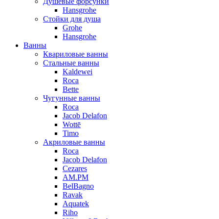
Душевые форсунки
Hansgrohe
Стойки для душа
Grohe
Hansgrohe
Ванны
Квариловые ванны
Стальные ванны
Kaldewei
Roca
Bette
Чугунные ванны
Roca
Jacob Delafon
Wottē
Timo
Акриловые ванны
Roca
Jacob Delafon
Cezares
AM.PM
BelBagno
Ravak
Aquatek
Riho