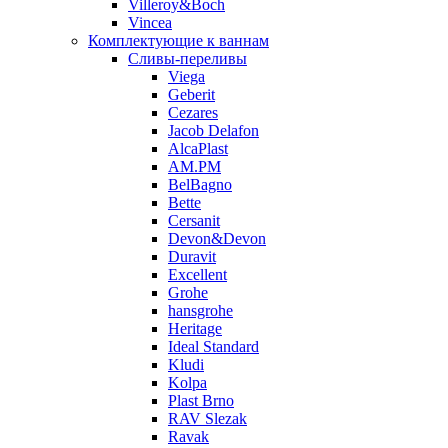
Villeroy&Boch
Vincea
Комплектующие к ваннам
Сливы-переливы
Viega
Geberit
Cezares
Jacob Delafon
AlcaPlast
AM.PM
BelBagno
Bette
Cersanit
Devon&Devon
Duravit
Excellent
Grohe
hansgrohe
Heritage
Ideal Standard
Kludi
Kolpa
Plast Brno
RAV Slezak
Ravak