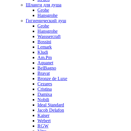
Шланги для душа
Grohe
Hansgrohe
Гигиенический душ
Grohe
Hansgrohe
Wasssercraft
Bossini
Lemark
Kludi
Am.Pm
Aquanet
BelBagno
Bravat
Bronze de Luxe
Cezares
Cristina
Damixa
Nobili
Ideal Standard
Jacob Delafon
Kaiser
Webert
RGW