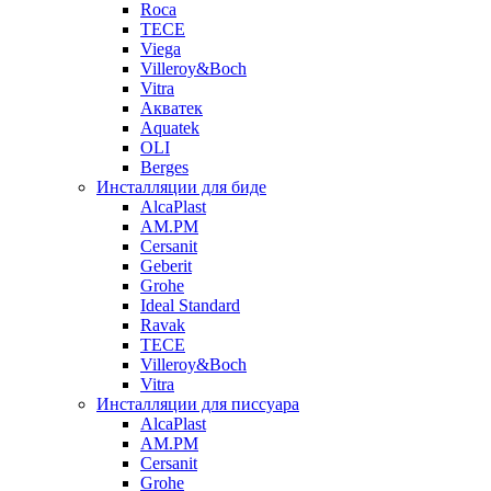
Roca
TECE
Viega
Villeroy&Boch
Vitra
Акватек
Aquatek
OLI
Berges
Инсталляции для биде
AlcaPlast
AM.PM
Cersanit
Geberit
Grohe
Ideal Standard
Ravak
TECE
Villeroy&Boch
Vitra
Инсталляции для писсуара
AlcaPlast
AM.PM
Cersanit
Grohe