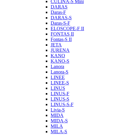
CULINA-S Mini
DARAS
Daras-F
DARAS-S
Daras-S-F
ELOSCOPE-F II
FONTAS II
Fontas-S II
JETA
JURENA
KANO
KANO-S
Lanora
Lanora-S
LINEE
LINEE-S
LINUS
LINUS-F
LINUS-S
LINUS-S-F
Livia-S
MIDA
MIDA-S
MILA
MILA-S