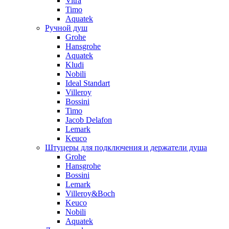
Vitra
Timo
Aquatek
Ручной душ
Grohe
Hansgrohe
Aquatek
Kludi
Nobili
Ideal Standart
Villeroy
Bossini
Timo
Jacob Delafon
Lemark
Keuco
Штуцеры для подключения и держатели душа
Grohe
Hansgrohe
Bossini
Lemark
Villeroy&Boch
Keuco
Nobili
Aquatek