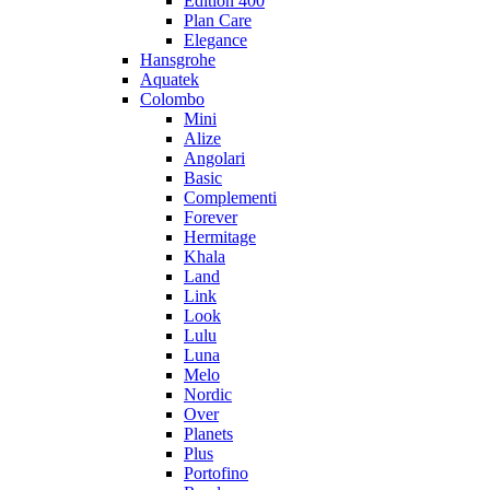
Edition 400
Plan Care
Elegance
Hansgrohe
Aquatek
Colombo
Mini
Alize
Angolari
Basic
Complementi
Forever
Hermitage
Khala
Land
Link
Look
Lulu
Luna
Melo
Nordic
Over
Planets
Plus
Portofino