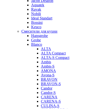
Jacob Delafon
Aquatek
Ravak
Nobili
Ideal Standart
Bossini
Keuco
Смесители для кухни
Hansgrohe
Grohe
Blanco
ALTA
ALTA Compact
ALTA-S Compact
Ambis
Ambis-S
AMONA
Avona-S
BRAVON
BRAVON-S
Candor
Candor-S
CARENA
CARENA-S
CULINA-S