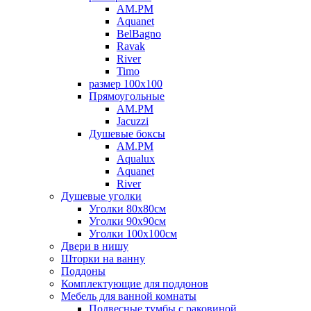
AM.PM
Aquanet
BelBagno
Ravak
River
Timo
размер 100х100
Прямоугольные
AM.PM
Jacuzzi
Душевые боксы
AM.PM
Aqualux
Aquanet
River
Душевые уголки
Уголки 80х80см
Уголки 90х90см
Уголки 100х100см
Двери в нишу
Шторки на ванну
Поддоны
Комплектующие для поддонов
Мебель для ванной комнаты
Подвесные тумбы с раковиной