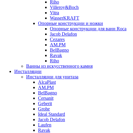
Riho
Villeroy&Boch
Vitra
WasserKRAFT
Опорные конструкции и ножки
Опорные конструкции для ванн Roca
Jacob Delafon
Cezares
AM.PM
BelBagno
Ravak
Riho
Ванны из искусственного камня
Инсталляции
Инсталляции для унитаза
AlcaPlast
AM.PM
BelBagno
Cersanit
Geberit
Grohe
Ideal Standard
Jacob Delafon
Laufen
Ravak