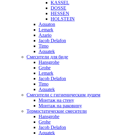
KASSEL
DOSSE
HESSEN
HOLSTEIN
Aquaton
Lemark
Azario
Jacob Delafon
Timo
Aquatek
Смесители для биде
Hansgrohe
Grohe
Lemark
Jacob Delafon
Timo
Aquatek
Смесители с гигиеническим душем
Монтаж на стену
Монтаж на раковину
Термостатические смесители
Hansgrohe
Grohe
Jacob Delafon
Aquatek