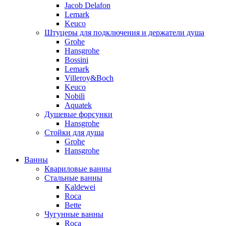
Jacob Delafon
Lemark
Keuco
Штуцеры для подключения и держатели душа
Grohe
Hansgrohe
Bossini
Lemark
Villeroy&Boch
Keuco
Nobili
Aquatek
Душевые форсунки
Hansgrohe
Стойки для душа
Grohe
Hansgrohe
Ванны
Квариловые ванны
Стальные ванны
Kaldewei
Roca
Bette
Чугунные ванны
Roca