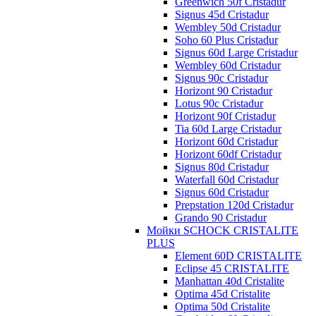
Greenwich 50f Cristadur
Signus 45d Cristadur
Wembley 50d Cristadur
Soho 60 Plus Cristadur
Signus 60d Large Cristadur
Wembley 60d Cristadur
Signus 90c Cristadur
Horizont 90 Cristadur
Lotus 90c Cristadur
Horizont 90f Cristadur
Tia 60d Large Cristadur
Horizont 60d Cristadur
Horizont 60df Cristadur
Signus 80d Cristadur
Waterfall 60d Cristadur
Signus 60d Cristadur
Prepstation 120d Cristadur
Grando 90 Cristadur
Мойки SCHOCK CRISTALITE
PLUS
Element 60D CRISTALITE
Eclipse 45 CRISTALITE
Manhattan 40d Cristalite
Optima 45d Cristalite
Optima 50d Cristalite