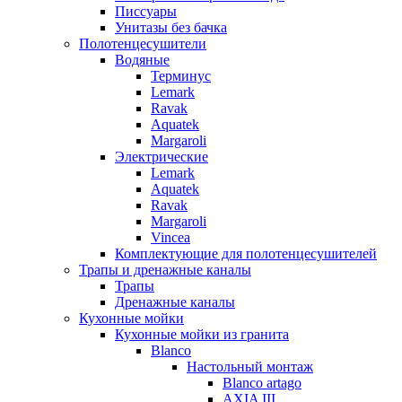
Писсуары
Унитазы без бачка
Полотенцесушители
Водяные
Терминус
Lemark
Ravak
Aquatek
Margaroli
Электрические
Lemark
Aquatek
Ravak
Margaroli
Vincea
Комплектующие для полотенцесушителей
Трапы и дренажные каналы
Трапы
Дренажные каналы
Кухонные мойки
Кухонные мойки из гранита
Blanco
Настольный монтаж
Blanco artago
AXIA III