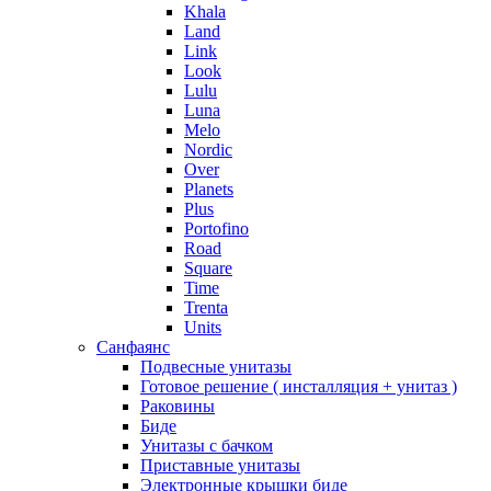
Khala
Land
Link
Look
Lulu
Luna
Melo
Nordic
Over
Planets
Plus
Portofino
Road
Square
Time
Trenta
Units
Санфаянс
Подвесные унитазы
Готовое решение ( инсталляция + унитаз )
Раковины
Биде
Унитазы с бачком
Приставные унитазы
Электронные крышки биде