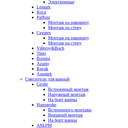
Электронные
Lemark
Roca
Paffoni
Монтаж на раковину
Монтаж на стену
Cezares
Монтаж на раковину
Монтаж на стену
Villeroy&Boch
Timo
Bossini
Azario
Ravak
Aquatek
Смесители для ванной
Grohe
Встроенный монтаж
Наружный монтаж
На борт ванны
Hansgrohe
Встроенного монтажа
Внешний монтаж
На борт ванны
AM.PM