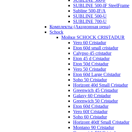
SUBLINE 500-F
SUBLINE 500-IF SteelFrame
Subline 500-IF/A
SUBLINE 500-U
SUBLINE 700-U
Комплекты (Акционная цена)
Schock
Мойки SCHOCK CRISTADUR
Vero 60 Cristadur
Eton 60d small cristadur
Calypso 45 cristadur
Eton 45 d Cristadur
Eton 50d Cristadur
Vero 50 Cristadur
Eton 60d Large Cristadur
Soho 50 Cristadur
Horizont 40d Small Cristadur
Greenwich 45 Cristadur
Galaxy 60 Cristadur
Greenwich 50 Cristadur
Eton 60d Cristadur
Vero 60f Cristadur
Soho 60 Cristadur
Horizont 40df Small Cristadur
Montano 90 Cristadur