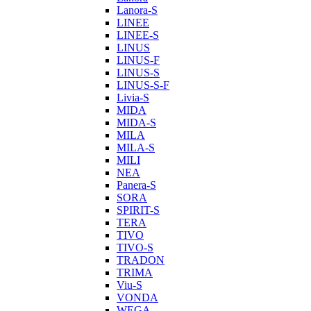
Lanora-S
LINEE
LINEE-S
LINUS
LINUS-F
LINUS-S
LINUS-S-F
Livia-S
MIDA
MIDA-S
MILA
MILA-S
MILI
NEA
Panera-S
SORA
SPIRIT-S
TERA
TIVO
TIVO-S
TRADON
TRIMA
Viu-S
VONDA
WEGA