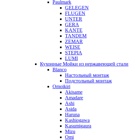
Paulmark
GELEGEN
FLUGEN
UNTER
GERA
KANTE
TANDEM
ZEMAR
WEISE
STEPIA
LUMI
Кухонные Мойки из нержавеющей стали
Blanco
Настольный монтаж
Подстольный монтаж
Omoikiri
Akisame
Amadare
Ashi
Asida
Haruna
Kashiogawa
Kasumigaura
Mizu
Omi