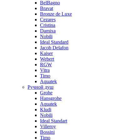
BelBagno
Bravat
Bronze de Luxe
Cezares
Cristina
Damixa
Nobili
Ideal Standard
Jacob Delafon
Kaiser
Webert
RGW
Vitra
Timo
Aquatek
Ручной душ
Grohe
Hansgrohe
Aquatek
Kludi
Nobili
Ideal Standart
Villeroy
Bossini
Timo