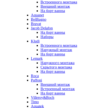
Встроенного монтажа
Внешний монтаж
На борт ванны
Aquanet
BelBagno
Bravat
Jacob Delafon
На борт ванны
Наборы
Kludi
Встроенного монтажа
Наружный монтаж
На борт ванны
Lemark
Наружного монтажа
Скрытого монтажа
На борт ванны
Roca
Paffoni
Внешний монтаж
Встроенный монтаж
На борт ванны
Villeroy&Boch
Timo
Aquatek