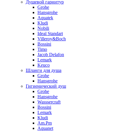
Душевой гарнитур
Grohe
Hansgrohe
Aquatek
Kludi
Nobili
Ideal Standart
Villeroy&Boch
Bossini
Timo
Jacob Delafon
Lemark
Keuco
Шланги для душа
Grohe
Hansgrohe
Гигиенический душ
Grohe
Hansgrohe
Wasssercraft
Bossini
Lemark
Kludi
Am.Pm
Aquanet