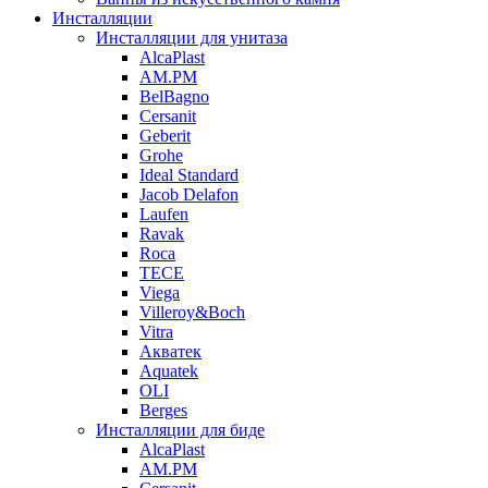
Инсталляции
Инсталляции для унитаза
AlcaPlast
AM.PM
BelBagno
Cersanit
Geberit
Grohe
Ideal Standard
Jacob Delafon
Laufen
Ravak
Roca
TECE
Viega
Villeroy&Boch
Vitra
Акватек
Aquatek
OLI
Berges
Инсталляции для биде
AlcaPlast
AM.PM