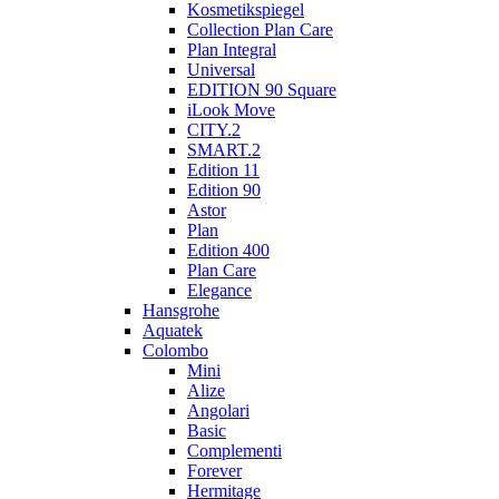
Kosmetikspiegel
Collection Plan Care
Plan Integral
Universal
EDITION 90 Square
iLook Move
CITY.2
SMART.2
Edition 11
Edition 90
Astor
Plan
Edition 400
Plan Care
Elegance
Hansgrohe
Aquatek
Colombo
Mini
Alize
Angolari
Basic
Complementi
Forever
Hermitage