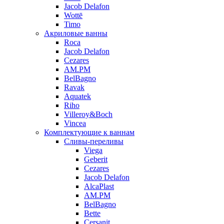
Jacob Delafon
Wottē
Timo
Акриловые ванны
Roca
Jacob Delafon
Cezares
AM.PM
BelBagno
Ravak
Aquatek
Riho
Villeroy&Boch
Vincea
Комплектующие к ваннам
Сливы-переливы
Viega
Geberit
Cezares
Jacob Delafon
AlcaPlast
AM.PM
BelBagno
Bette
Cersanit