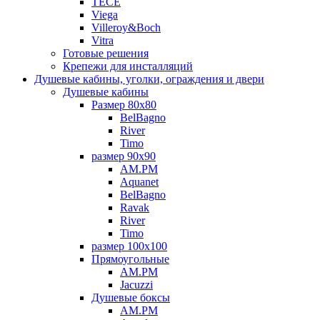
TECE
Viega
Villeroy&Boch
Vitra
Готовые решения
Крепежи для инсталляций
Душевые кабины, уголки, ограждения и двери
Душевые кабины
Размер 80х80
BelBagno
River
Timo
размер 90х90
AM.PM
Aquanet
BelBagno
Ravak
River
Timo
размер 100х100
Прямоугольные
AM.PM
Jacuzzi
Душевые боксы
AM.PM