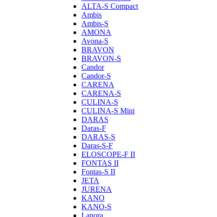
ALTA-S Compact
Ambis
Ambis-S
AMONA
Avona-S
BRAVON
BRAVON-S
Candor
Candor-S
CARENA
CARENA-S
CULINA-S
CULINA-S Mini
DARAS
Daras-F
DARAS-S
Daras-S-F
ELOSCOPE-F II
FONTAS II
Fontas-S II
JETA
JURENA
KANO
KANO-S
Lanora