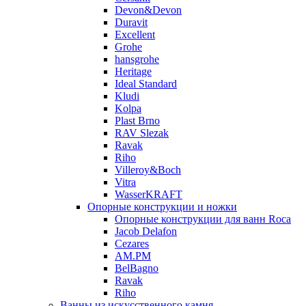
Devon&Devon
Duravit
Excellent
Grohe
hansgrohe
Heritage
Ideal Standard
Kludi
Kolpa
Plast Brno
RAV Slezak
Ravak
Riho
Villeroy&Boch
Vitra
WasserKRAFT
Опорные конструкции и ножки
Опорные конструкции для ванн Roca
Jacob Delafon
Cezares
AM.PM
BelBagno
Ravak
Riho
Ванны из искусственного камня