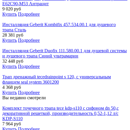
E62C90-M53 Антрацит
9 020
руб
Купить
Подробнее
Инсталляция Geberit Kombifix 457.534.00.1 для душевого
трапа Сталь
28 381
руб
Купить
Подробнее
Инсталляция Geberit Duofix 111.580.00.1 для душевой системы
и душевого трапа Синий ультрамарин
32 448
руб
Купить
Подробнее
Трап дренажный tecedrainpoint s 120, с универсальным
фланцем seal system 3601200
4 368
руб
Купить
Подробнее
Вы недавно смотрели
Комплект точечного трапа tece kdp-s110 с сифоном dn 50,с
декоративной решеткой, производительность 0,52-1,12 л/с
KDP-S110
7 964
руб
Купить
Подробнее