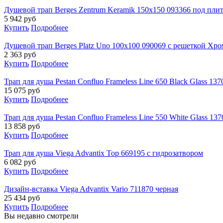
Душевой трап Berges Zentrum Keramik 150х150 093366 под пли
5 942
руб
Купить
Подробнее
Душевой трап Berges Platz Uno 100x100 090069 с решеткой Хр
2 363
руб
Купить
Подробнее
Трап для душа Pestan Confluo Frameless Line 650 Black Glass 13
15 075
руб
Купить
Подробнее
Трап для душа Pestan Confluo Frameless Line 550 White Glass 13
13 858
руб
Купить
Подробнее
Трап для душа Viega Advantix Top 669195 с гидрозатвором
6 082
руб
Купить
Подробнее
Дизайн-вставка Viega Advantix Vario 711870 черная
25 434
руб
Купить
Подробнее
Вы недавно смотрели