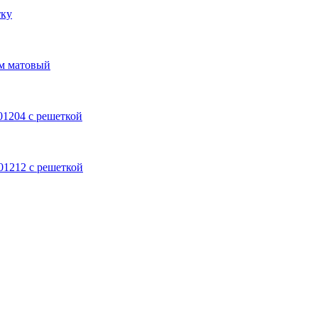
тку
ом матовый
701204 с решеткой
701212 с решеткой