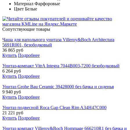
Материал Фарфоровые
Цвет Белые
Cопутствующие товары
Чаша для напольного унитаза Villeroy&Boch Architectura
5691R001, безободковый
36 865
руб
Купить
Подробнее
Унитаз-компакт VitrA Integra 7044B003-7200 безободковый
6 264
руб
Купить
Подробнее
Унитаз Grohe Bau Ceramic 39428000 без бачка и сиденья
9 940
руб
Купить
Подробнее
Унитаз подвесной Roca Gap Clean Rim A34H47C000
21 221
руб
Купить
Подробнее
Унитаз компакт Villeroy&Boch Hommage 666210R1 без бачка и