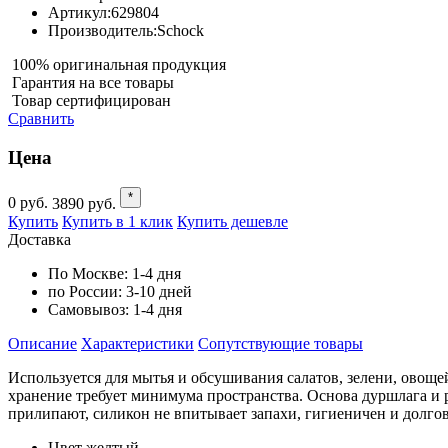
Артикул:
629804
Производитель:
Schock
100% оригинальная продукция
Гарантия на все товары
Товар сертифицирован
Сравнить
Цена
*
0
руб.
3890
руб.
Купить
Купить в 1 клик
Купить дешевле
Доставка
По Москве:
1-4 дня
по России:
3-10 дней
Самовывоз:
1-4 дня
Описание
Характеристики
Cопутствующие товары
Используется для мытья и обсушивания салатов, зелени, овощей
хранение требует минимума пространства. Основа дуршлага и 
прилипают, силикон не впитывает запахи, гигиеничен и долгов
Цвет желтый