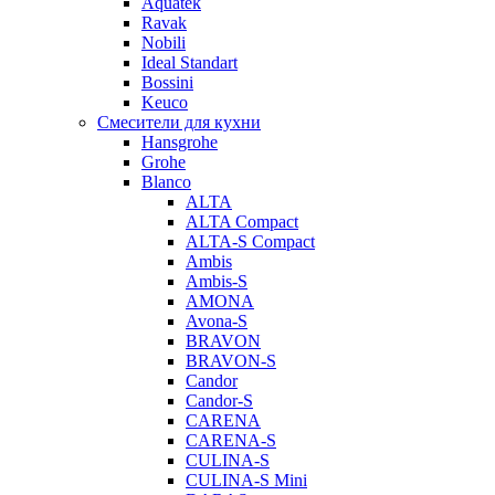
Aquatek
Ravak
Nobili
Ideal Standart
Bossini
Keuco
Смесители для кухни
Hansgrohe
Grohe
Blanco
ALTA
ALTA Compact
ALTA-S Compact
Ambis
Ambis-S
AMONA
Avona-S
BRAVON
BRAVON-S
Candor
Candor-S
CARENA
CARENA-S
CULINA-S
CULINA-S Mini