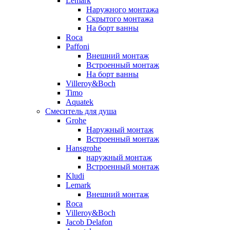
Lemark
Наружного монтажа
Скрытого монтажа
На борт ванны
Roca
Paffoni
Внешний монтаж
Встроенный монтаж
На борт ванны
Villeroy&Boch
Timo
Aquatek
Смеситель для душа
Grohe
Наружный монтаж
Встроенный монтаж
Hansgrohe
наружный монтаж
Встроенный монтаж
Kludi
Lemark
Внешний монтаж
Roca
Villeroy&Boch
Jacob Delafon