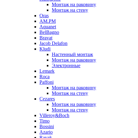
Монтаж на раковину
Монтаж на стену
Oras
AM.PM
Aquanet
BelBagno
Bravat
Jacob Delafon
Kludi
Настенный монтаж
Монтаж на раковину
Электронные
Lemark
Roca
Paffoni
Монтаж на раковину
Монтаж на стену
Cezares
Монтаж на раковину
Монтаж на стену
Villeroy&Boch
Timo
Bossini
Azario
Ravak