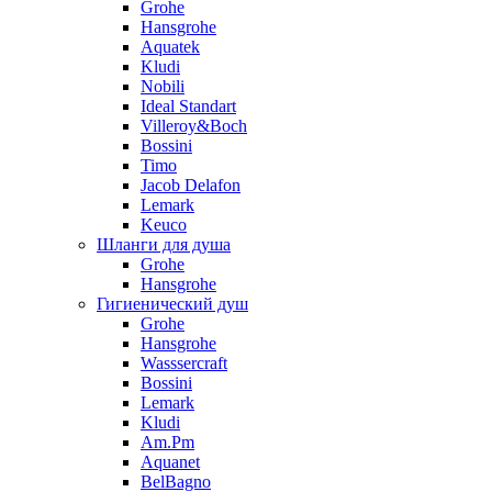
Grohe
Hansgrohe
Aquatek
Kludi
Nobili
Ideal Standart
Villeroy&Boch
Bossini
Timo
Jacob Delafon
Lemark
Keuco
Шланги для душа
Grohe
Hansgrohe
Гигиенический душ
Grohe
Hansgrohe
Wasssercraft
Bossini
Lemark
Kludi
Am.Pm
Aquanet
BelBagno