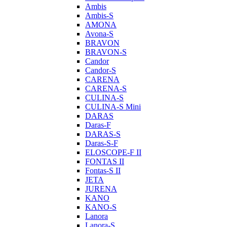
Ambis
Ambis-S
AMONA
Avona-S
BRAVON
BRAVON-S
Candor
Candor-S
CARENA
CARENA-S
CULINA-S
CULINA-S Mini
DARAS
Daras-F
DARAS-S
Daras-S-F
ELOSCOPE-F II
FONTAS II
Fontas-S II
JETA
JURENA
KANO
KANO-S
Lanora
Lanora-S