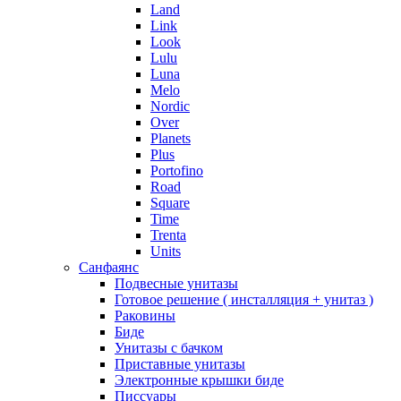
Land
Link
Look
Lulu
Luna
Melo
Nordic
Over
Planets
Plus
Portofino
Road
Square
Time
Trenta
Units
Санфаянс
Подвесные унитазы
Готовое решение ( инсталляция + унитаз )
Раковины
Биде
Унитазы с бачком
Приставные унитазы
Электронные крышки биде
Писсуары