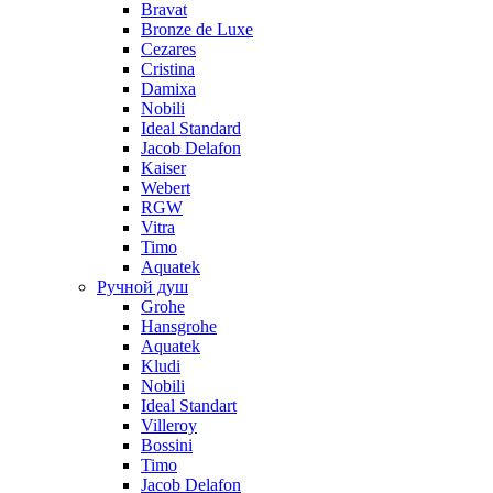
Bravat
Bronze de Luxe
Cezares
Cristina
Damixa
Nobili
Ideal Standard
Jacob Delafon
Kaiser
Webert
RGW
Vitra
Timo
Aquatek
Ручной душ
Grohe
Hansgrohe
Aquatek
Kludi
Nobili
Ideal Standart
Villeroy
Bossini
Timo
Jacob Delafon