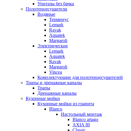
Унитазы без бачка
Полотенцесушители
Водяные
Терминус
Lemark
Ravak
Aquatek
Margaroli
Электрические
Lemark
Aquatek
Ravak
Margaroli
Vincea
Комплектующие для полотенцесушителей
Трапы и дренажные каналы
Трапы
Дренажные каналы
Кухонные мойки
Кухонные мойки из гранита
Blanco
Настольный монтаж
Blanco artago
AXIA III
Classic