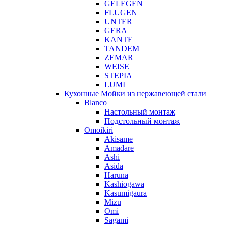
GELEGEN
FLUGEN
UNTER
GERA
KANTE
TANDEM
ZEMAR
WEISE
STEPIA
LUMI
Кухонные Мойки из нержавеющей стали
Blanco
Настольный монтаж
Подстольный монтаж
Omoikiri
Akisame
Amadare
Ashi
Asida
Haruna
Kashiogawa
Kasumigaura
Mizu
Omi
Sagami