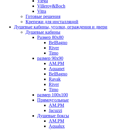
Viega
Villeroy&Boch
Vitra
Готовые решения
Крепежи для инсталляций
Душевые кабины, уголки, ограждения и двери
Душевые кабины
Размер 80х80
BelBagno
River
Timo
размер 90х90
AM.PM
Aquanet
BelBagno
Ravak
River
Timo
размер 100х100
Прямоугольные
AM.PM
Jacuzzi
Душевые боксы
AM.PM
Aqualux