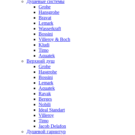
Душевые системы
Grohe
Hansgrohe
Bravat
Lemark
Wasserkraft
Bossini
Villeroy & Boch
Kludi
Timo
Aquatek
Верхний душ
Grohe
Hasgrohe
Bossini
Lemark
Aquatek
Ravak
Berges
Nobili
Ideal Standart
Villeroy
Timo
Jacob Delafon
Душевой гарнитур