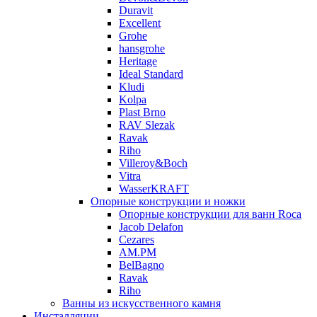
Duravit
Excellent
Grohe
hansgrohe
Heritage
Ideal Standard
Kludi
Kolpa
Plast Brno
RAV Slezak
Ravak
Riho
Villeroy&Boch
Vitra
WasserKRAFT
Опорные конструкции и ножки
Опорные конструкции для ванн Roca
Jacob Delafon
Cezares
AM.PM
BelBagno
Ravak
Riho
Ванны из искусственного камня
Инсталляции