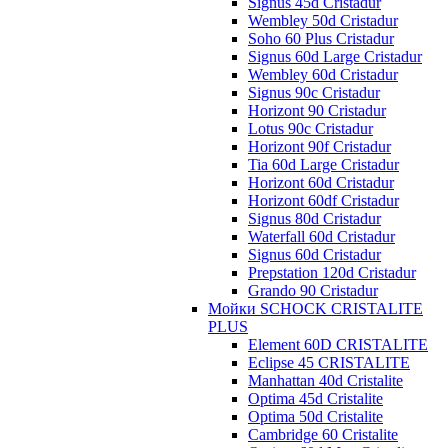
Signus 45d Cristadur
Wembley 50d Cristadur
Soho 60 Plus Cristadur
Signus 60d Large Cristadur
Wembley 60d Cristadur
Signus 90c Cristadur
Horizont 90 Cristadur
Lotus 90c Cristadur
Horizont 90f Cristadur
Tia 60d Large Cristadur
Horizont 60d Cristadur
Horizont 60df Cristadur
Signus 80d Cristadur
Waterfall 60d Cristadur
Signus 60d Cristadur
Prepstation 120d Cristadur
Grando 90 Cristadur
Мойки SCHOCK CRISTALITE
PLUS
Element 60D CRISTALITE
Eclipse 45 CRISTALITE
Manhattan 40d Cristalite
Optima 45d Cristalite
Optima 50d Cristalite
Cambridge 60 Cristalite