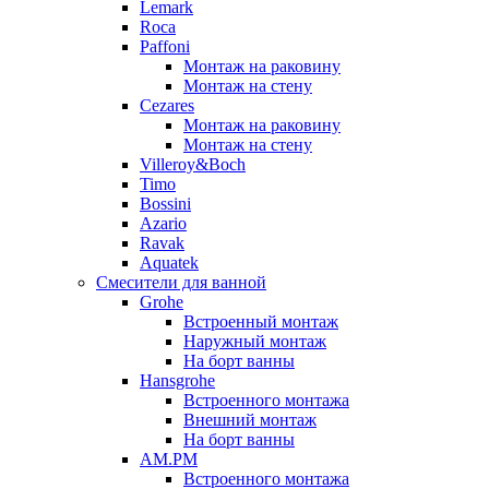
Lemark
Roca
Paffoni
Монтаж на раковину
Монтаж на стену
Cezares
Монтаж на раковину
Монтаж на стену
Villeroy&Boch
Timo
Bossini
Azario
Ravak
Aquatek
Смесители для ванной
Grohe
Встроенный монтаж
Наружный монтаж
На борт ванны
Hansgrohe
Встроенного монтажа
Внешний монтаж
На борт ванны
AM.PM
Встроенного монтажа