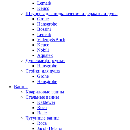
Lemark
Keuco
Штуцеры для подключения и держатели душа
Grohe
Hansgrohe
Bossini
Lemark
Villeroy&Boch
Keuco
Nobili
Aquatek
Душевые форсунки
Hansgrohe
Стойки для душа
Grohe
Hansgrohe
Ванны
Квариловые ванны
Стальные ванны
Kaldewei
Roca
Bette
Чугунные ванны
Roca
Jacob Delafon