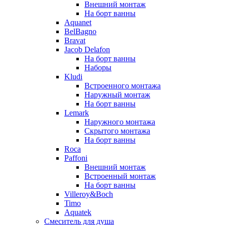
Внешний монтаж
На борт ванны
Aquanet
BelBagno
Bravat
Jacob Delafon
На борт ванны
Наборы
Kludi
Встроенного монтажа
Наружный монтаж
На борт ванны
Lemark
Наружного монтажа
Скрытого монтажа
На борт ванны
Roca
Paffoni
Внешний монтаж
Встроенный монтаж
На борт ванны
Villeroy&Boch
Timo
Aquatek
Смеситель для душа