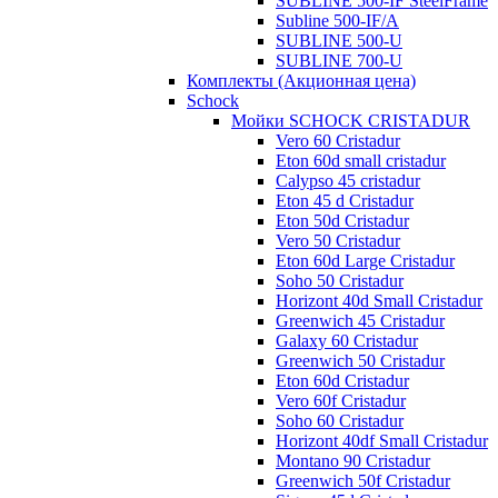
SUBLINE 500-IF SteelFrame
Subline 500-IF/A
SUBLINE 500-U
SUBLINE 700-U
Комплекты (Акционная цена)
Schock
Мойки SCHOCK CRISTADUR
Vero 60 Cristadur
Eton 60d small cristadur
Calypso 45 cristadur
Eton 45 d Cristadur
Eton 50d Cristadur
Vero 50 Cristadur
Eton 60d Large Cristadur
Soho 50 Cristadur
Horizont 40d Small Cristadur
Greenwich 45 Cristadur
Galaxy 60 Cristadur
Greenwich 50 Cristadur
Eton 60d Cristadur
Vero 60f Cristadur
Soho 60 Cristadur
Horizont 40df Small Cristadur
Montano 90 Cristadur
Greenwich 50f Cristadur