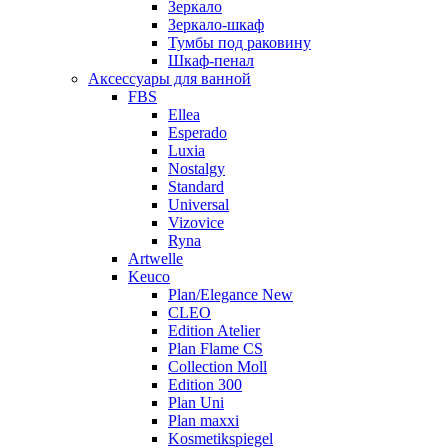
Зеркало
Зеркало-шкаф
Тумбы под раковину
Шкаф-пенал
Аксессуары для ванной
FBS
Ellea
Esperado
Luxia
Nostalgy
Standard
Universal
Vizovice
Ryna
Artwelle
Keuco
Plan/Elegance New
CLEO
Edition Atelier
Plan Flame CS
Collection Moll
Edition 300
Plan Uni
Plan maxxi
Kosmetikspiegel