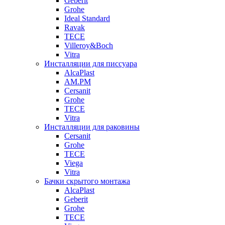
Geberit
Grohe
Ideal Standard
Ravak
TECE
Villeroy&Boch
Vitra
Инсталляции для писсуара
AlcaPlast
AM.PM
Cersanit
Grohe
TECE
Vitra
Инсталляции для раковины
Cersanit
Grohe
TECE
Viega
Vitra
Бачки скрытого монтажа
AlcaPlast
Geberit
Grohe
TECE