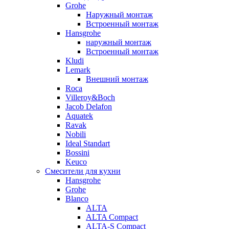
Grohe
Наружный монтаж
Встроенный монтаж
Hansgrohe
наружный монтаж
Встроенный монтаж
Kludi
Lemark
Внешний монтаж
Roca
Villeroy&Boch
Jacob Delafon
Aquatek
Ravak
Nobili
Ideal Standart
Bossini
Keuco
Смесители для кухни
Hansgrohe
Grohe
Blanco
ALTA
ALTA Compact
ALTA-S Compact