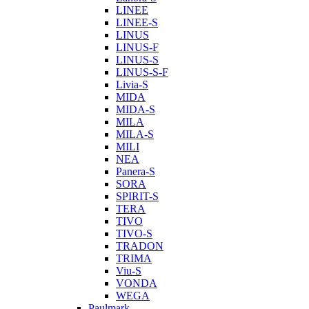
LINEE
LINEE-S
LINUS
LINUS-F
LINUS-S
LINUS-S-F
Livia-S
MIDA
MIDA-S
MILA
MILA-S
MILI
NEA
Panera-S
SORA
SPIRIT-S
TERA
TIVO
TIVO-S
TRADON
TRIMA
Viu-S
VONDA
WEGA
Paulmark