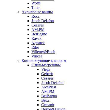
Wottē
Timo
Акриловые ванны
Roca
Jacob Delafon
Cezares
AM.PM
BelBagno
Ravak
Aquatek
Riho
Villeroy&Boch
Vincea
Комплектующие к ваннам
Сливы-переливы
Viega
Geberit
Cezares
Jacob Delafon
AlcaPlast
AM.PM
BelBagno
Bette
Cersanit
Devon&Devon