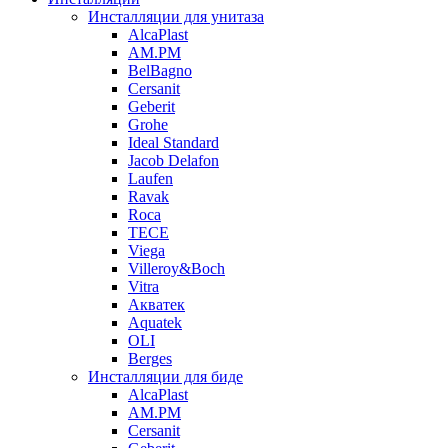
Инсталляции для унитаза
AlcaPlast
AM.PM
BelBagno
Cersanit
Geberit
Grohe
Ideal Standard
Jacob Delafon
Laufen
Ravak
Roca
TECE
Viega
Villeroy&Boch
Vitra
Акватек
Aquatek
OLI
Berges
Инсталляции для биде
AlcaPlast
AM.PM
Cersanit