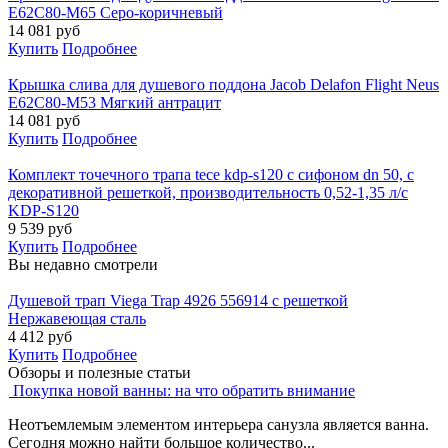
E62C80-M65 Серо-коричневый
14 081
руб
Купить
Подробнее
Крышка слива для душевого поддона Jacob Delafon Flight Neus
E62C80-M53 Мягкий антрацит
14 081
руб
Купить
Подробнее
Комплект точечного трапа tece kdp-s120 с сифоном dn 50, с
декоративной решеткой, производительность 0,52-1,35 л/с
KDP-S120
9 539
руб
Купить
Подробнее
Вы недавно смотрели
Душевой трап Viega Trap 4926 556914 с решеткой
Нержавеющая сталь
4 412
руб
Купить
Подробнее
Обзоры и полезные статьи
Покупка новой ванны: на что обратить внимание
Неотъемлемым элементом интерьера санузла является ванна.
Сегодня можно найти большое количество...