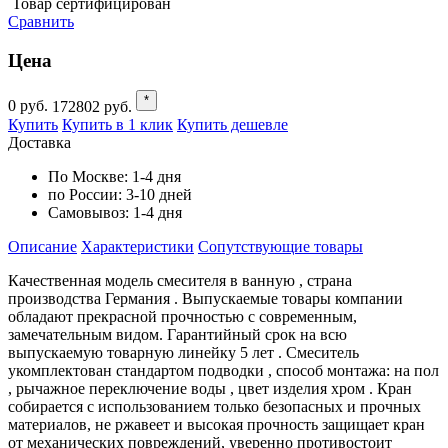
Товар сертифицирован
Сравнить
Цена
*
0
руб.
172802
руб.
Купить
Купить в 1 клик
Купить дешевле
Доставка
По Москве:
1-4 дня
по России:
3-10 дней
Самовывоз:
1-4 дня
Описание
Характеристики
Cопутствующие товары
Качественная модель смесителя в ванную , страна
производства Германия . Выпускаемые товары компании
обладают прекрасной прочностью с современным,
замечательным видом. Гарантийный срок на всю
выпускаемую товарную линейку 5 лет . Смеситель
укомплектован стандартом подводки , способ монтажа: на пол
, рычажное переключение воды , цвет изделия хром . Кран
собирается с использованием только безопасных и прочных
материалов, не ржавеет и высокая прочность защищает кран
от механических повреждений, уверенно противостоит