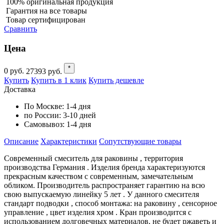
100% оригинальная продукция
Гарантия на все товары
Товар сертифицирован
Сравнить
Цена
*
0
руб.
27393
руб.
Купить
Купить в 1 клик
Купить дешевле
Доставка
По Москве:
1-4 дня
по России:
3-10 дней
Самовывоз:
1-4 дня
Описание
Характеристики
Cопутствующие товары
Современный смеситель для раковины , территория
производства Германия . Изделия бренда характеризуются
прекрасным качеством с современным, замечательным
обликом. Производитель распространяет гарантию на всю
свою выпускаемую линейку 5 лет . У данного смесителя
стандарт подводки , способ монтажа: на раковину , сенсорное
управление , цвет изделия хром . Кран производится с
использованием долговечных материалов, не будет ржаветь и