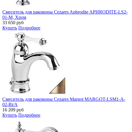
Смеситель для раковины Cezares Aphrodite APHRODITE-LS2-
01-M, Хром
33 650
руб
Купить
Подробнее
Смеситель для раковины Cezares Margot MARGOT-LSM1-A-
02-Bi/A
16 209
руб
Купить
Подробнее