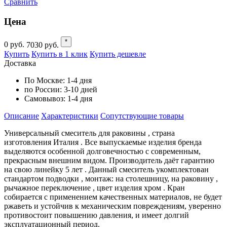
Сравнить
Цена
*
0
руб.
7030
руб.
Купить
Купить в 1 клик
Купить дешевле
Доставка
По Москве:
1-4 дня
по России:
3-10 дней
Самовывоз:
1-4 дня
Описание
Характеристики
Cопутствующие товары
Универсальный смеситель для раковины , страна
изготовления Италия . Все выпускаемые изделия бренда
выделяются особенной долговечностью с современным,
прекрасным внешним видом. Производитель даёт гарантию
на свою линейку 5 лет . Данный смеситель укомплектован
стандартом подводки , монтаж: на столешницу, на раковину ,
рычажное переключение , цвет изделия хром . Кран
собирается с применением качественных материалов, не будет
ржаветь и устойчив к механическим повреждениям, уверенно
противостоит повышению давления, и имеет долгий
эксплуатационный период.