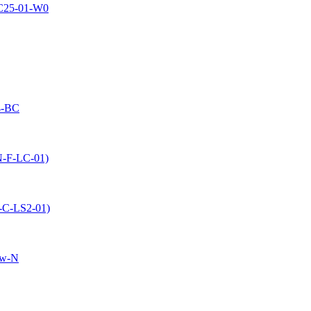
C25-01-W0
4-BC
-F-LC-01)
-C-LS2-01)
Sw-N