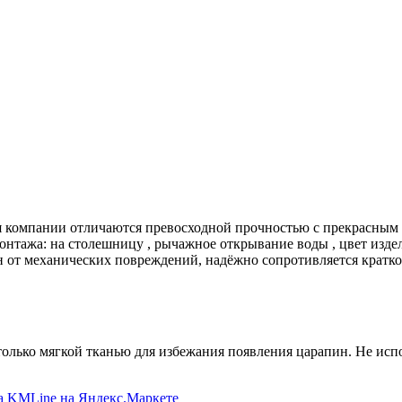
лия компании отличаются превосходной прочностью с прекрасны
монтажа: на столешницу , рычажное открывание воды , цвет изде
н от механических повреждений, надёжно сопротивляется крат
только мягкой тканью для избежания появления царапин. Не исп