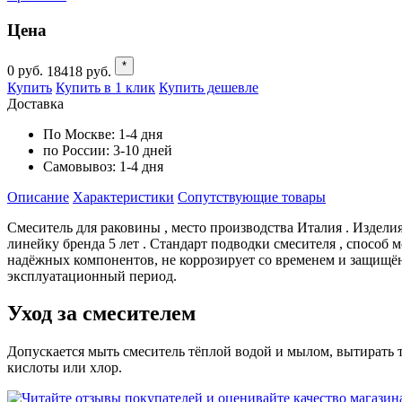
Цена
*
0
руб.
18418
руб.
Купить
Купить в 1 клик
Купить дешевле
Доставка
По Москве:
1-4 дня
по России:
3-10 дней
Самовывоз:
1-4 дня
Описание
Характеристики
Cопутствующие товары
Смеситель для раковины , место производства Италия . Изде
линейку бренда 5 лет . Стандарт подводки смесителя , способ 
надёжных компонентов, не коррозирует со временем и защищё
эксплуатационный период.
Уход за смесителем
Допускается мыть смеситель тёплой водой и мылом, вытирать 
кислоты или хлор.