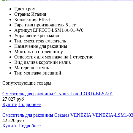
Цвет
хром
Страна:
Италия
Коллекция:
Effect
Гарантия производителя
5 лет
Артикул
EFFECT-LSM1-A-01-W0
Управление
рычажное
Тип смесителя
смеситель
Назначение
для раковины
Монтаж
на столешницу
Отверстия для монтажа
на 1 отверстие
Вид излива
короткий излив
Материал
латунь
Тип монтажа
внешний
Cопутствующие товары
Смеситель для раковины Cezares Lord LORD-BLS2-01
27 027
руб
Купить
Подробнее
Смеситель для раковины Cezares VENEZIA VENEZIA-LSM1-03
42 220
руб
Купить
Подробнее