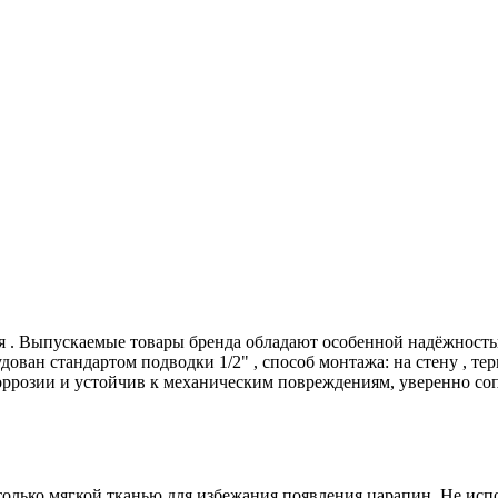
ия . Выпускаемые товары бренда обладают особенной надёжност
ован стандартом подводки 1/2" , способ монтажа: на стену , терм
ррозии и устойчив к механическим повреждениям, уверенно соп
только мягкой тканью для избежания появления царапин. Не исп