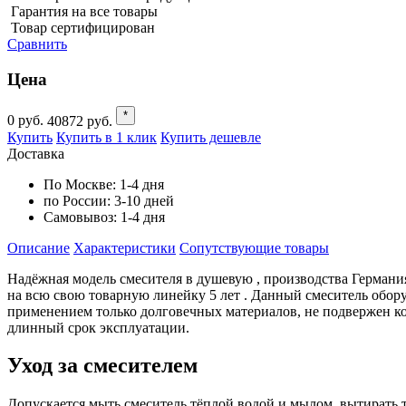
Гарантия на все товары
Товар сертифицирован
Сравнить
Цена
*
0
руб.
40872
руб.
Купить
Купить в 1 клик
Купить дешевле
Доставка
По Москве:
1-4 дня
по России:
3-10 дней
Самовывоз:
1-4 дня
Описание
Характеристики
Cопутствующие товары
Надёжная модель смесителя в душевую , производства Герман
на всю свою товарную линейку 5 лет . Данный смеситель оборуд
применением только долговечных материалов, не подвержен ко
длинный срок эксплуатации.
Уход за смесителем
Допускается мыть смеситель тёплой водой и мылом, вытирать 