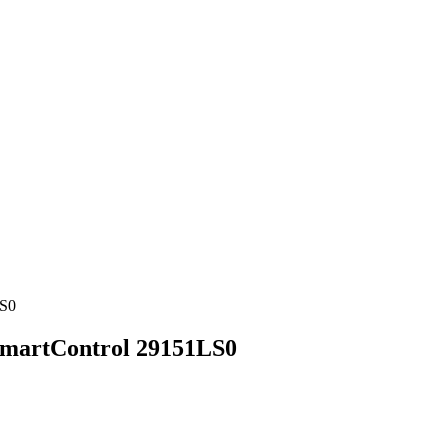
LS0
martControl 29151LS0