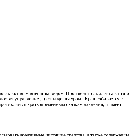
ью с красивым внешним видом. Производитель даёт гарантию
остат управление , цвет изделия хром . Кран собирается с
ротивляется кратковременным скачкам давления, и имеет
ользовать абразивные чистящие средства, а также содержащие