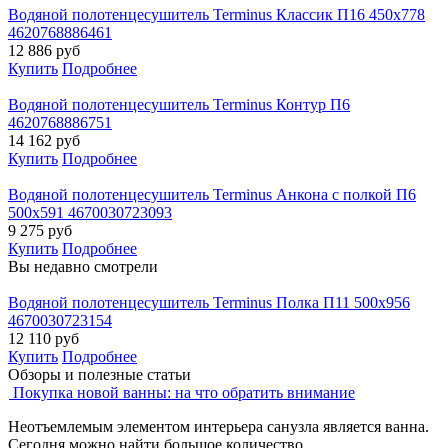
Водяной полотенцесушитель Terminus Классик П16 450х778
4620768886461
12 886
руб
Купить
Подробнее
Водяной полотенцесушитель Terminus Контур П6
4620768886751
14 162
руб
Купить
Подробнее
Водяной полотенцесушитель Terminus Анкона с полкой П6
500x591 4670030723093
9 275
руб
Купить
Подробнее
Вы недавно смотрели
Водяной полотенцесушитель Terminus Полка П11 500х956
4670030723154
12 110
руб
Купить
Подробнее
Обзоры и полезные статьи
Покупка новой ванны: на что обратить внимание
Неотъемлемым элементом интерьера санузла является ванна.
Сегодня можно найти большое количество...