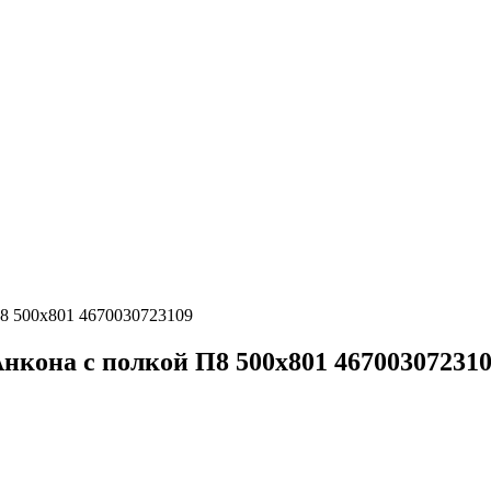
8 500х801 4670030723109
нкона с полкой П8 500х801 46700307231