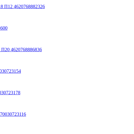
18 П12 4620768882326
5600
8 П20 4620768886836
0030723154
030723178
670030723116