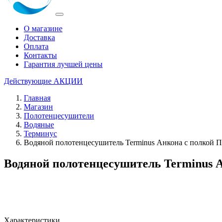
О магазине
Доставка
Оплата
Контакты
Гарантия лучшей цены
Действующие
АКЦИИ
Главная
Магазин
Полотенцесушители
Водяные
Терминус
Водяной полотенцесушитель Terminus Анкона с полкой П
Водяной полотенцесушитель Terminus А
Характеристики