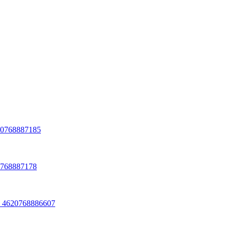
20768887185
0768887178
8 4620768886607