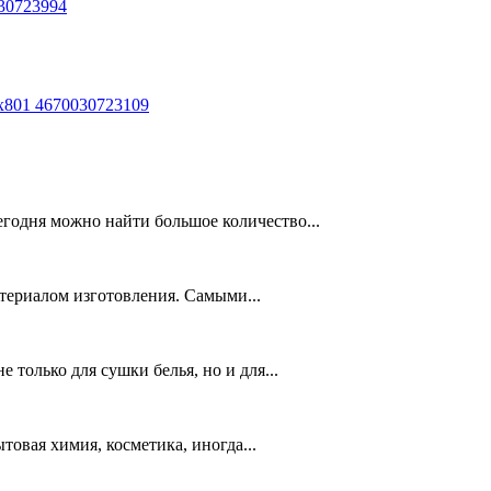
30723994
х801 4670030723109
егодня можно найти большое количество...
териалом изготовления. Самыми...
только для сушки белья, но и для...
товая химия, косметика, иногда...