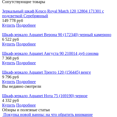
Cопутствующие товары
Зеркальный шкаф Keuco Royal Match 120 12804 171301 с
подсветкой Серебрянный
149 778
руб
Купить
Подробнее
Шкаф-зеркало Aquanet Верона 90 (172340) черный камерино
6 522
руб
Купить
Подробнее
Шкаф-зеркало Aquanet Августа 90 210014 дуб сонома
7 368
руб
Купить
Подробнее
Шкаф-зеркало Aquanet Тренто 120 (156445) венге
9 796
руб
Купить
Подробнее
Вы недавно смотрели
Шкаф-зеркало Aquanet Нота 75 (169190) черное
4 332
руб
Купить
Подробнее
Обзоры и полезные статьи
Покупка новой ванны: на что обратить внимание