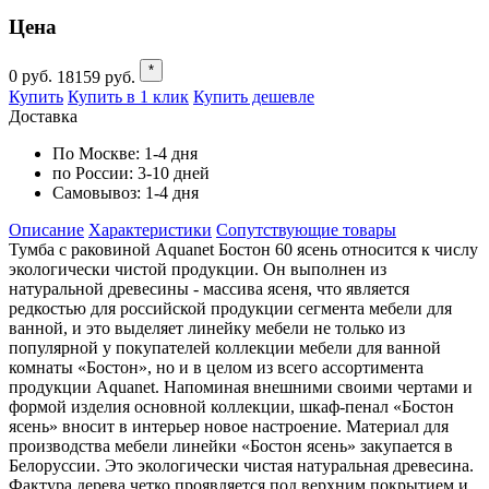
Цена
*
0
руб.
18159
руб.
Купить
Купить в 1 клик
Купить дешевле
Доставка
По Москве:
1-4 дня
по России:
3-10 дней
Самовывоз:
1-4 дня
Описание
Характеристики
Cопутствующие товары
Тумба с раковиной Aquanet Бостон 60 ясень относится к числу
экологически чистой продукции. Он выполнен из
натуральной древесины - массива ясеня, что является
редкостью для российской продукции сегмента мебели для
ванной, и это выделяет линейку мебели не только из
популярной у покупателей коллекции мебели для ванной
комнаты «Бостон», но и в целом из всего ассортимента
продукции Aquanet. Напоминая внешними своими чертами и
формой изделия основной коллекции, шкаф-пенал «Бостон
ясень» вносит в интерьер новое настроение. Материал для
производства мебели линейки «Бостон ясень» закупается в
Белоруссии. Это экологически чистая натуральная древесина.
Фактура дерева четко проявляется под верхним покрытием и