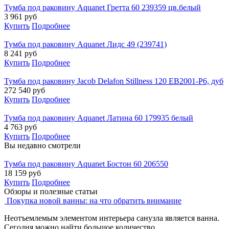
Тумба под раковину Aquanet Гретта 60 239359 цв.белый
3 961
руб
Купить
Подробнее
Тумба под раковину Aquanet Лидс 49 (239741)
8 241
руб
Купить
Подробнее
Тумба под раковину Jacob Delafon Stillness 120 EB2001-P6, дуб
272 540
руб
Купить
Подробнее
Тумба под раковину Aquanet Латина 60 179935 белый
4 763
руб
Купить
Подробнее
Вы недавно смотрели
Тумба под раковину Aquanet Бостон 60 206550
18 159
руб
Купить
Подробнее
Обзоры и полезные статьи
Покупка новой ванны: на что обратить внимание
Неотъемлемым элементом интерьера санузла является ванна.
Сегодня можно найти большое количество...