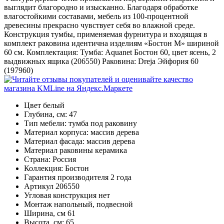
выглядит благородно и изысканно. Благодаря обработке
влагостойкими составами, мебель из 100-процентной
древесины прекрасно чувствует себя во влажной среде.
Конструкция тумбы, применяемая фурнитура и входящая в
комплект раковина идентична изделиям «Бостон М» шириной
60 см. Комплектация: Тумба: Aquanet Бостон 60, цвет ясень, 2
выдвижных ящика (206550) Раковина: Dreja Эйфория 60
(197960)
Цвет
белый
Глубина, см:
47
Тип мебели:
тумба под раковину
Материал корпуса:
массив дерева
Материал фасада:
массив дерева
Материал раковины
керамика
Страна:
Россия
Коллекция:
Бостон
Гарантия производителя
2 года
Артикул
206550
Угловая конструкция
нет
Монтаж
напольный, подвесной
Ширина, см
61
Высота, см:
65