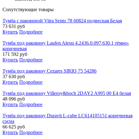
Cопутствующие товары
Тумба с раковиной Vitra Sento 78 60824 подвесная Белая
73 631
руб
Купить
Подробнее
Тумба под раковину Laufen Alessi 4.2436.0.097.630.1 тёмно-
коричневая
171 592
руб
Купить
Подробнее
Тумба под раковину Cezares SIRIO 75 54286
37 630
руб
Купить
Подробнее
Тумба под раковину Villeroy&boch 2DAY2 A995 00 E4 белая
48 096
руб
Купить
Подробнее
Тумба под раковину Duravit L-cube LC614105151 коричневая
сосна
66 625
руб
Купить
Подробнее