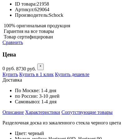
ID товара:
21958
Артикул:
629064
Производитель:
Schock
100% оригинальная продукция
Гарантия на все товары
Товар сертифицирован
Сравнить
Цена
*
0
руб.
8730
руб.
Купить
Купить в 1 клик
Купить дешевле
Доставка
По Москве:
1-4 дня
по России:
3-10 дней
Самовывоз:
1-4 дня
Описание
Характеристики
Cопутствующие товары
Разделочная доска из закаленного стекла черного цвета
Цвет: черный
Модель мойки: Horizont 60D, Horizont 90