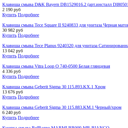
Клавиша смыва D&K Bayern DB1529016.2 (арт.инсталл DI80501
2 190
руб
Купить
Подробнее
Клавиша смыва Tece Square II 9240833 для унитаза Черная мато
30 982
руб
Купить
Подробнее
Клавиша смыва Tece Planus 9240320 для унитаза Сатинированн
13 042
руб
Купить
Подробнее
Клавиша смыва Vitra Loop O 740-0500 Белая глянцевая
4 336
руб
Купить
Подробнее
Клавиша смыва Geberit Sigma 30 115.893.KX.1 Хром
13 676
руб
Купить
Подробнее
Клавиша смыва Geberit Sigma 30 115.883.KM.1 Черный/хром
6 240
руб
Купить
Подробнее
Кнопка смыва BelBagno MARMI BB009-MR-BIANCO