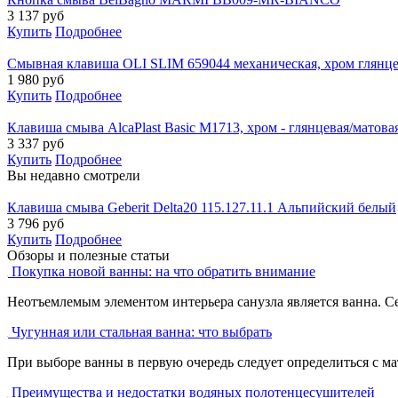
3 137
руб
Купить
Подробнее
Смывная клавиша OLI SLIM 659044 механическая, хром глянц
1 980
руб
Купить
Подробнее
Клавиша смыва AlcaPlast Basic M1713, хром - глянцевая/матова
3 337
руб
Купить
Подробнее
Вы недавно смотрели
Клавиша смыва Geberit Delta20 115.127.11.1 Альпийский белый
3 796
руб
Купить
Подробнее
Обзоры и полезные статьи
Покупка новой ванны: на что обратить внимание
Неотъемлемым элементом интерьера санузла является ванна. С
Чугунная или стальная ванна: что выбрать
При выборе ванны в первую очередь следует определиться с ма
Преимущества и недостатки водяных полотенцесушителей