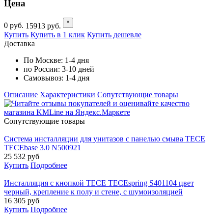
Цена
*
0
руб.
15913
руб.
Купить
Купить в 1 клик
Купить дешевле
Доставка
По Москве:
1-4 дня
по России:
3-10 дней
Самовывоз:
1-4 дня
Описание
Характеристики
Cопутствующие товары
Cопутствующие товары
Система инсталляции для унитазов с панелью смыва TECE
TECEbase 3.0 N500921
25 532
руб
Купить
Подробнее
Инсталляция с кнопкой TECE TECEspring S401104 цвет
черный, крепление к полу и стене, с шумоизоляцией
16 305
руб
Купить
Подробнее