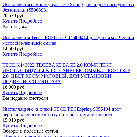
Инсталляция самонесущая Tece Spring для подвесного унитаза
без кнопки (S500393)
20 639
руб
Купить
Подробнее
Распродажа
Инсталляция Tece TECEbase 2.0 9400414 для унитаза с Черной
матовой клавишей смыва
14 500
руб
Купить
Подробнее
TECE K440922 TECEBASE BASE 2.0 КОМПЛЕКТ
ИНСТАЛЛЯЦИИ 4 В 1 С ПАНЕЛЬЮ СМЫВА ТЕСЕLOOP
2.0, ЦВЕТ ХРОМ МАТОВЫЙ, ДЛЯ УСТАНОВКИ
ПОДВЕСНОГО УНИТАЗА
18 000
руб
Купить
Подробнее
Вы недавно смотрели
Инсталляция с кнопкой TECE TECEspring S955104 цвет
черный, крепление к полу и стене, с шумоизоляцией
15 913
руб
Купить
Подробнее
Обзоры и полезные статьи
Покупка новой ванны: на что обратить внимание