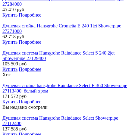
27284000
45 410
руб
Купить
Подробнее
Душевая стойка Hansgrohe Crometta Е 240 1jet Showerpipe
27271000
62 718
руб
Купить
Подробнее
Душевая система Hansgrohe Raindance Select S 240 2jet
Showerpipe 27129400
105 509
руб
Купить
Подробнее
Хит
Душевая стойка hansgrohe Raindance Select E 360 Showerpipe
27113400, белый хром
171 572
руб
Купить
Подробнее
Вы недавно смотрели
Душевая система Hansgrohe Raindance Select Showerpipe
27112400
137 585
руб
Купить
Подробнее