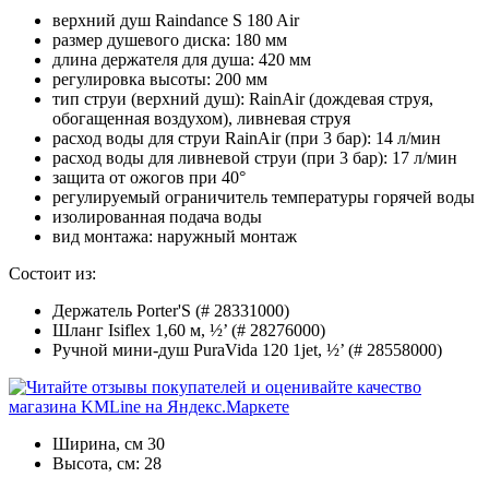
верхний душ Raindance S 180 Air
размер душевого диска: 180 мм
длина держателя для душа: 420 мм
регулировка высоты: 200 мм
тип струи (верхний душ): RainAir (дождевая струя,
обогащенная воздухом), ливневая струя
расход воды для струи RainAir (при 3 бар): 14 л/мин
расход воды для ливневой струи (при 3 бар): 17 л/мин
защита от ожогов при 40°
регулируемый ограничитель температуры горячей воды
изолированная подача воды
вид монтажа: наружный монтаж
Состоит из:
Держатель Porter'S (# 28331000)
Шланг Isiflex 1,60 м, ½’ (# 28276000)
Ручной мини-душ PuraVida 120 1jet, ½’ (# 28558000)
Ширина, см
30
Высота, см:
28