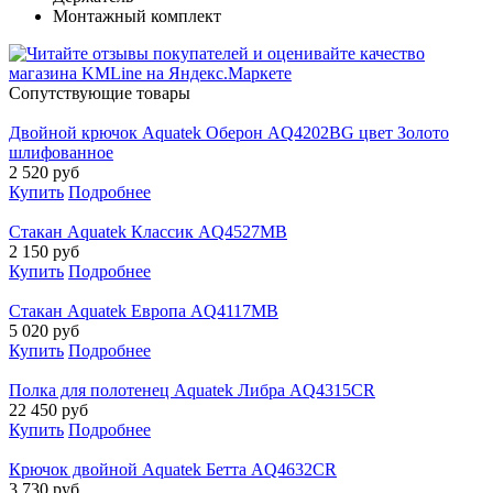
Монтажный комплект
Cопутствующие товары
Двойной крючок Aquatek Оберон AQ4202BG цвет Золото
шлифованное
2 520
руб
Купить
Подробнее
Стакан Aquatek Классик AQ4527MB
2 150
руб
Купить
Подробнее
Стакан Aquatek Европа AQ4117MB
5 020
руб
Купить
Подробнее
Полка для полотенец Aquatek Либра AQ4315CR
22 450
руб
Купить
Подробнее
Крючок двойной Aquatek Бетта AQ4632CR
3 730
руб