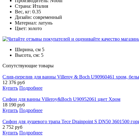
Производитель: Nobili
Страна: Италия
Вес, кг: 0.35
Дизайн: современный
Материал: латунь
Цвет: золото
Ширина, см
5
Высота, см:
5
Cопутствующие товары
Слив-перелив для ванны Villeroy & Boch U90960461 хром, бел
12 376
руб
Купить
Подробнее
Сифон для ванны Villeroy&Boch U90952061 цвет Хром
18 190
руб
Купить
Подробнее
Сифон для душевого трапа Tece Drainpoint S DN50 3601500 го
2 752
руб
Купить
Подробнее