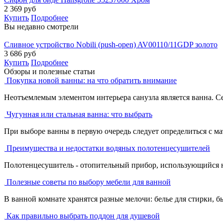
2 369
руб
Купить
Подробнее
Вы недавно смотрели
Сливное устройство Nobili (push-open) AV00110/11GDP золото
3 686
руб
Купить
Подробнее
Обзоры и полезные статьи
Покупка новой ванны: на что обратить внимание
Неотъемлемым элементом интерьера санузла является ванна. С
Чугунная или стальная ванна: что выбрать
При выборе ванны в первую очередь следует определиться с ма
Преимущества и недостатки водяных полотенцесушителей
Полотенцесушитель - отопительный прибор, использующийся не 
Полезные советы по выбору мебели для ванной
В ванной комнате хранятся разные мелочи: белье для стирки, бы
Как правильно выбрать поддон для душевой