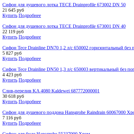
Сифон для душевого лотка TECE Drainprofile 673002 DN 50
21 645
руб
Купить
Подробнее
Сифон для душевого лотка TECE Drainprofile 673001 DN 40
22 119
руб
Купить
Подробнее
Сифон Tece Drainline DN70 1,2 л/с 650002 горизонтальный без 
5 827
руб
Купить
Подробнее
Сифон Tece Drainline DN50 1,3 л/с 650003 вертикальный без по
4 423
руб
Купить
Подробнее
Слив-перелив KA 4080 Kaldewei 687772000001
30 618
руб
Купить
Подробнее
Сифон для душевого поддона Hansgrohe Raindrain 60067000 Хр
7 116
руб
Купить
Подробнее
Сифон для биде Hansgrohe 55237000 Хром