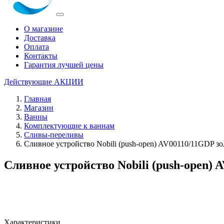
О магазине
Доставка
Оплата
Контакты
Гарантия лучшей цены
Действующие
АКЦИИ
Главная
Магазин
Ванны
Комплектующие к ваннам
Сливы-переливы
Сливное устройство Nobili (push-open) AV00110/11GDP зо
Сливное устройство Nobili (push-open) 
Характеристики