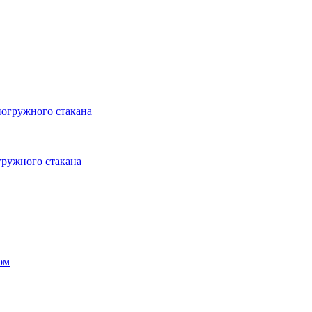
погружного стакана
гружного стакана
ом