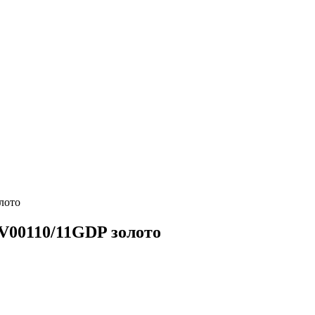
лото
AV00110/11GDP золото