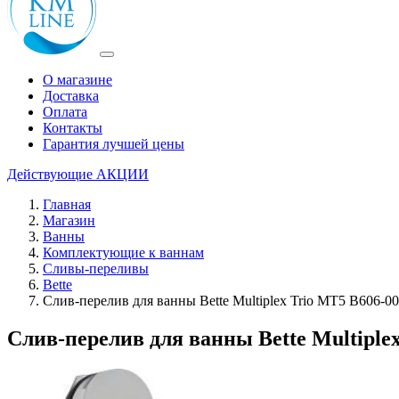
О магазине
Доставка
Оплата
Контакты
Гарантия лучшей цены
Действующие
АКЦИИ
Главная
Магазин
Ванны
Комплектующие к ваннам
Сливы-переливы
Bette
Слив-перелив для ванны Bette Multiplex Trio MT5 B606-0
Слив-перелив для ванны Bette Multiple