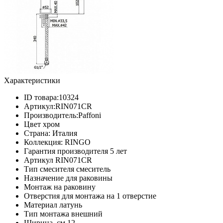
Характеристики
ID товара:
10324
Артикул:
RIN071CR
Производитель:
Paffoni
Цвет
хром
Страна:
Италия
Коллекция:
RINGO
Гарантия производителя
5 лет
Артикул
RIN071CR
Тип смесителя
смеситель
Назначение
для раковины
Монтаж
на раковину
Отверстия для монтажа
на 1 отверстие
Материал
латунь
Тип монтажа
внешний
Ширина, см
12