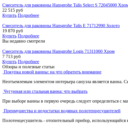
Смеситель для раковины Hansgrohe Talis Select S 72045000 Хро
22 515
руб
Купить
Подробнее
Смеситель для раковины Hansgrohe Talis E 71712990 Золото
19 870
руб
Купить
Подробнее
Вы недавно смотрели
Смеситель для раковины Hansgrohe Logis 71311000 Хром
7 713
руб
Купить
Подробнее
Обзоры и полезные статьи
Покупка новой ванны: на что обратить внимание
Неотъемлемым элементом интерьера санузла является ванна. С
Чугунная или стальная ванна: что выбрать
При выборе ванны в первую очередь следует определиться с ма
Преимущества и недостатки водяных полотенцесушителей
Полотенцесушитель - отопительный прибор, использующийся не 