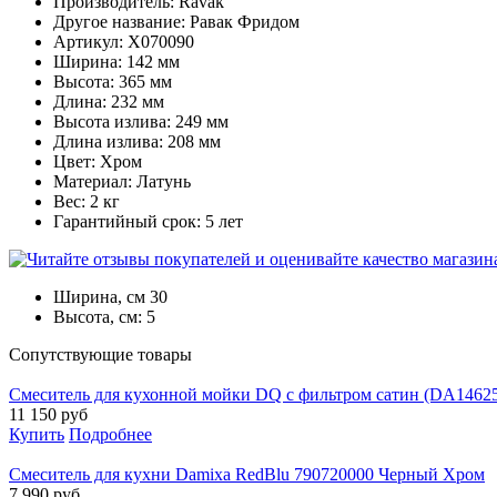
Производитель: Ravak
Другое название: Равак Фридом
Артикул: X070090
Ширина: 142 мм
Высота: 365 мм
Длина: 232 мм
Высота излива: 249 мм
Длина излива: 208 мм
Цвет: Хром
Материал: Латунь
Вес: 2 кг
Гарантийный срок: 5 лет
Ширина, см
30
Высота, см:
5
Cопутствующие товары
Смеситель для кухонной мойки DQ с фильтром сатин (DA14625
11 150
руб
Купить
Подробнее
Смеситель для кухни Damixa RedBlu 790720000 Черный Хром
7 990
руб