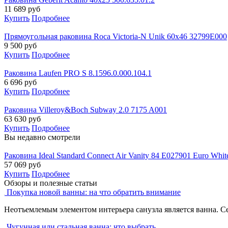
11 689
руб
Купить
Подробнее
Прямоугольная раковина Roca Victoria-N Unik 60х46 32799E000
9 500
руб
Купить
Подробнее
Раковина Laufen PRO S 8.1596.0.000.104.1
6 696
руб
Купить
Подробнее
Раковина Villeroy&Boch Subway 2.0 7175 A001
63 630
руб
Купить
Подробнее
Вы недавно смотрели
Раковина Ideal Standard Connect Air Vanity 84 E027901 Euro Whit
57 069
руб
Купить
Подробнее
Обзоры и полезные статьи
Покупка новой ванны: на что обратить внимание
Неотъемлемым элементом интерьера санузла является ванна. С
Чугунная или стальная ванна: что выбрать