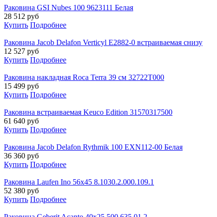
Раковина GSI Nubes 100 9623111 Белая
28 512
руб
Купить
Подробнее
Раковина Jacob Delafon Verticyl E2882-0 встраиваемая снизу
12 527
руб
Купить
Подробнее
Раковина накладная Roca Terra 39 см 32722T000
15 499
руб
Купить
Подробнее
Раковина встраиваемая Keuco Edition 31570317500
61 640
руб
Купить
Подробнее
Раковина Jacob Delafon Rythmik 100 EXN112-00 Белая
36 360
руб
Купить
Подробнее
Раковина Laufen Ino 56x45 8.1030.2.000.109.1
52 380
руб
Купить
Подробнее
Раковина Geberit Acanto 40x25 500.635.01.2