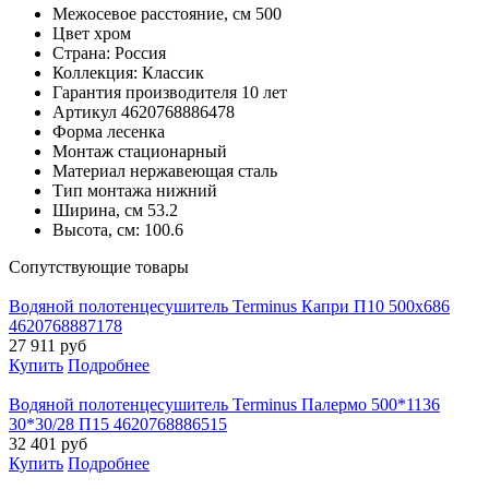
Межосевое расстояние, см
500
Цвет
хром
Страна:
Россия
Коллекция:
Классик
Гарантия производителя
10 лет
Артикул
4620768886478
Форма
лесенка
Монтаж
стационарный
Материал
нержавеющая сталь
Тип монтажа
нижний
Ширина, см
53.2
Высота, см:
100.6
Cопутствующие товары
Водяной полотенцесушитель Terminus Капри П10 500х686
4620768887178
27 911
руб
Купить
Подробнее
Водяной полотенцесушитель Terminus Палермо 500*1136
30*30/28 П15 4620768886515
32 401
руб
Купить
Подробнее