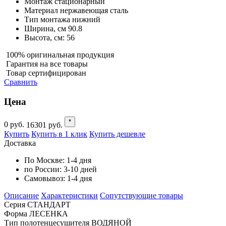
Монтаж
стационарный
Материал
нержавеющая сталь
Тип монтажа
нижний
Ширина, см
90.8
Высота, см:
56
100% оригинальная продукция
Гарантия на все товары
Товар сертифицирован
Сравнить
Цена
*
0
руб.
16301
руб.
Купить
Купить в 1 клик
Купить дешевле
Доставка
По Москве:
1-4 дня
по России:
3-10 дней
Самовывоз:
1-4 дня
Описание
Характеристики
Cопутствующие товары
Серия СТАНДАРТ
Форма ЛЕСЕНКА
Тип полотенцесушителя ВОДЯНОЙ