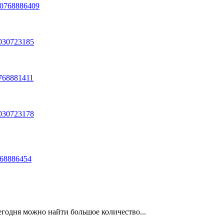
20768886409
030723185
768881411
030723178
768886454
егодня можно найти большое количество...