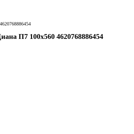
 4620768886454
иана П7 100х560 4620768886454