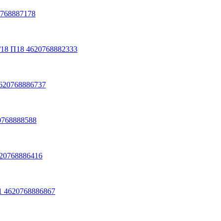
0768887178
/18 П18 4620768882333
4620768886737
0768888588
620768886416
1 4620768886867