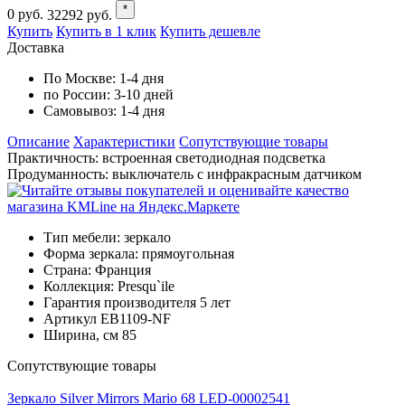
*
0
руб.
32292
руб.
Купить
Купить в 1 клик
Купить дешевле
Доставка
По Москве:
1-4 дня
по России:
3-10 дней
Самовывоз:
1-4 дня
Описание
Характеристики
Cопутствующие товары
Практичность: встроенная светодиодная подсветка
Продуманность: выключатель с инфракрасным датчиком
Тип мебели:
зеркало
Форма зеркала:
прямоугольная
Страна:
Франция
Коллекция:
Presqu`ile
Гарантия производителя
5 лет
Артикул
EB1109-NF
Ширина, см
85
Cопутствующие товары
Зеркало Silver Mirrors Mario 68 LED-00002541