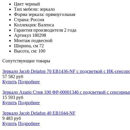
Цвет
черный
Тип мебели:
зеркало
Форма зеркала:
прямоугольная
Страна:
Россия
Коллекция:
Валенса
Гарантия производителя
2 года
Артикул
180298
Монтаж
подвесной
Ширина, см
72
Высота, см:
100
Cопутствующие товары
Зеркало Jacob Delafon 70 EB1436-NF с подсветкой с ИК-сенсор
57 582
руб
Купить
Подробнее
Зеркало Azario Стив 100 ФР-00001346 с подсветкой с сенсор
15 593
руб
Купить
Подробнее
Зеркало Jacob Delafon 40 EB1044-NF
9 483
руб
Купить
Подробнее