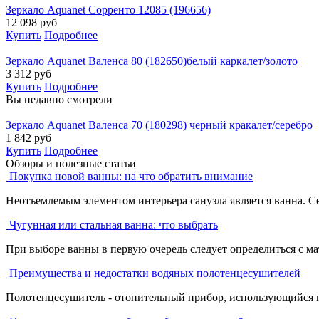
Зеркало Aquanet Сорренто 12085 (196656)
12 098
руб
Купить
Подробнее
Зеркало Aquanet Валенса 80 (182650)белый каркалет/золото
3 312
руб
Купить
Подробнее
Вы недавно смотрели
Зеркало Aquanet Валенса 70 (180298) черный кракалет/серебро
1 842
руб
Купить
Подробнее
Обзоры и полезные статьи
Покупка новой ванны: на что обратить внимание
Неотъемлемым элементом интерьера санузла является ванна. С
Чугунная или стальная ванна: что выбрать
При выборе ванны в первую очередь следует определиться с ма
Преимущества и недостатки водяных полотенцесушителей
Полотенцесушитель - отопительный прибор, использующийся не 