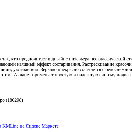
 тех, кто предпочитает в дизайне интерьера неоклассический с
здающей изящный эффект состаривания. Растрескивание красочно
ашний, уютный вид. Зеркало прекрасно сочетается с белоснежно
ютом. Акванет применяет простую и надежную систему подвеса 
ро (180298)