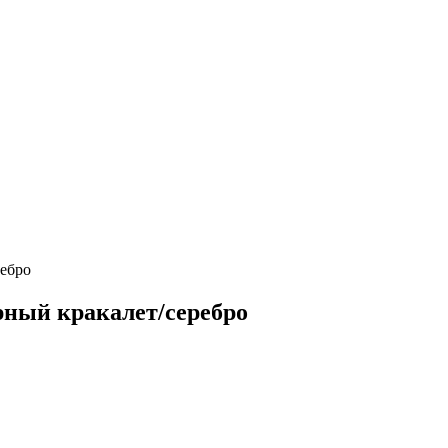
ребро
ерный кракалет/серебро