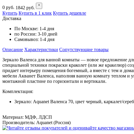
*
0
руб.
1842
руб.
Купить
Купить в 1 клик
Купить дешевле
Доставка
По Москве:
1-4 дня
по России:
3-10 дней
Самовывоз:
1-4 дня
Описание
Характеристики
Cопутствующие товары
Зеркало Валенса для ванной комнаты — новое предложение для
специальной техники покраски краколет (или же кракелюр) со
придает интерьеру помещения богемный, а вместе с тем и дом
мебели Акванет Валенса, наполняя ванную комнату теплом и у
монтажной пластине по горизонтали и вертикали.
Комплектация:
Зеркало: Aquanet Валенса 70, цвет черный, каркалет/сереб
Материал: МДФ, ЛДСП
Производитель: Aquanet (Россия)