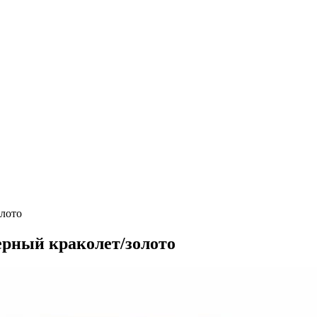
олото
черный краколет/золото