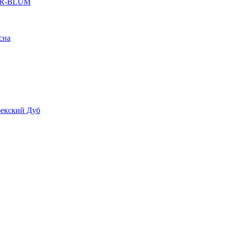
-NR-BLUM
сна
бекский Дуб