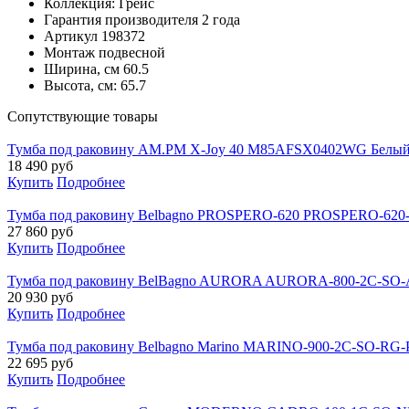
Коллекция:
Грейс
Гарантия производителя
2 года
Артикул
198372
Монтаж
подвесной
Ширина, см
60.5
Высота, см:
65.7
Cопутствующие товары
Тумба под раковину AM.PM X-Joy 40 M85AFSX0402WG Белый 
18 490
руб
Купить
Подробнее
Тумба под раковину Belbagno PROSPERO-620 PROSPERO-620
27 860
руб
Купить
Подробнее
Тумба под раковину BelBagno AURORA AURORA-800-2C-SO
20 930
руб
Купить
Подробнее
Тумба под раковину Belbagno Marino MARINO-900-2C-SO-RG-P,
22 695
руб
Купить
Подробнее