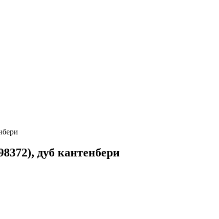
енбери
98372), дуб кантенбери