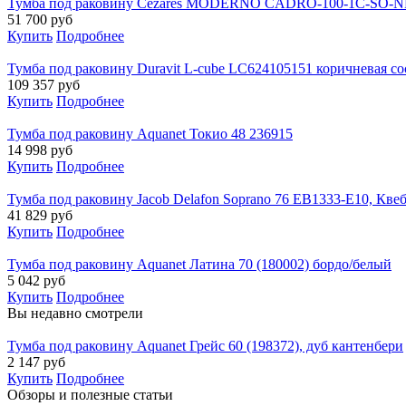
Тумба под раковину Cezares MODERNO CADRO-100-1C-SO
51 700
руб
Купить
Подробнее
Тумба под раковину Duravit L-cube LC624105151 коричневая со
109 357
руб
Купить
Подробнее
Тумба под раковину Aquanet Токио 48 236915
14 998
руб
Купить
Подробнее
Тумба под раковину Jacob Delafon Soprano 76 EB1333-E10, Кве
41 829
руб
Купить
Подробнее
Тумба под раковину Aquanet Латина 70 (180002) бордо/белый
5 042
руб
Купить
Подробнее
Вы недавно смотрели
Тумба под раковину Aquanet Грейс 60 (198372), дуб кантенбери
2 147
руб
Купить
Подробнее
Обзоры и полезные статьи