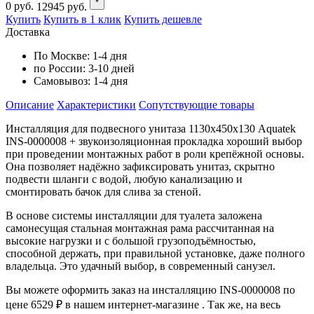
*
0
руб.
12945
руб.
Купить
Купить в 1 клик
Купить дешевле
Доставка
По Москве:
1-4 дня
по России:
3-10 дней
Самовывоз:
1-4 дня
Описание
Характеристики
Cопутствующие товары
Инсталляция для подвесного унитаза 1130х450х130 Aquatek
INS-0000008 + звукоизоляционная прокладка хороший выбор
при проведении монтажных работ в роли крепёжной основы.
Она позволяет надёжно зафиксировать унитаз, скрытно
подвести шланги с водой, любую канализацию и
смонтировать бачок для слива за стеной.
В основе системы инсталляции для туалета заложена
самонесущая стальная монтажная рама рассчитанная на
высокие нагрузки и с большой грузоподъёмностью,
способной держать, при правильной установке, даже полного
владельца. Это удачный выбор, в современный санузел.
Вы можете оформить заказ на инсталляцию INS-0000008 по
цене 6529 ₽ в нашем интернет-магазине . Так же, на весь