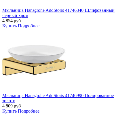
Мыльница Hansgrohe AddStoris 41746340 Шлифованный
черный хром
4 854
руб
Купить
Подробнее
Мыльница Hansgrohe AddStoris 41746990 Полированное
золото
4 809
руб
Купить
Подробнее