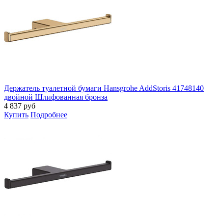
Держатель туалетной бумаги Hansgrohe AddStoris 41748140
двойной Шлифованная бронза
4 837
руб
Купить
Подробнее