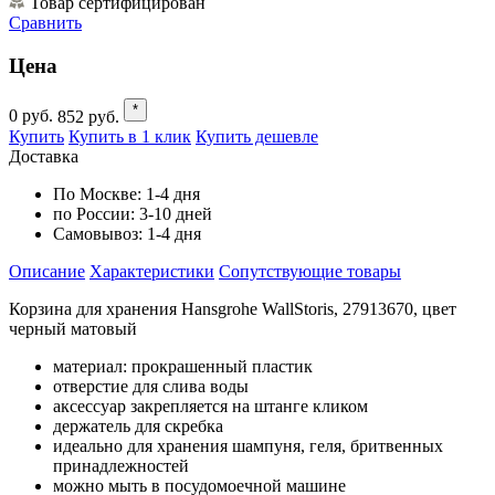
Товар сертифицирован
Сравнить
Цена
*
0
руб.
852
руб.
Купить
Купить в 1 клик
Купить дешевле
Доставка
По Москве:
1-4 дня
по России:
3-10 дней
Самовывоз:
1-4 дня
Описание
Характеристики
Cопутствующие товары
Корзина для хранения Hansgrohe WallStoris, 27913670, цвет
черный матовый
материал: прокрашенный пластик
отверстие для слива воды
аксессуар закрепляется на штанге кликом
держатель для скребка
идеально для хранения шампуня, геля, бритвенных
принадлежностей
можно мыть в посудомоечной машине